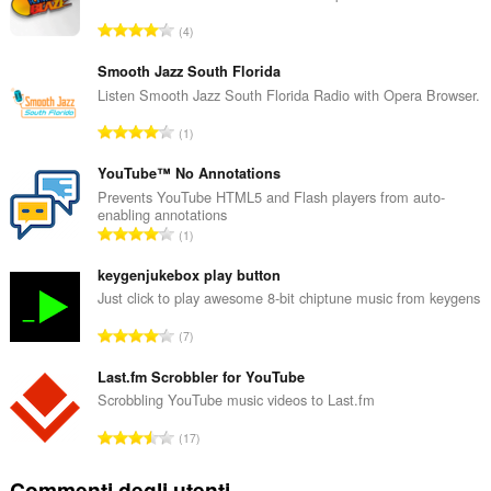
N
4
u
m
Smooth Jazz South Florida
e
Listen Smooth Jazz South Florida Radio with Opera Browser.
r
N
1
o
u
t
m
YouTube™ No Annotations
o
e
Prevents YouTube HTML5 and Flash players from auto-
t
enabling annotations
r
a
N
1
o
l
u
t
e
m
keygenjukebox play button
o
d
e
Just click to play awesome 8-bit chiptune music from keygens
t
i
r
a
N
g
7
o
l
u
i
t
e
m
Last.fm Scrobbler for YouTube
u
o
d
e
d
Scrobbling YouTube music videos to Last.fm
t
i
r
i
a
N
g
17
o
z
l
u
i
t
i
e
m
u
Commenti degli utenti
o
: