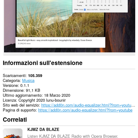
siti
web.
Questa
estensione
può
accedere
alle
tue
schede
e
alle
attività
Informazioni sull'estensione
di
navigazione.
Scaricamenti
105.359
Categoria
Musica
Versione
0.1.1
Dimensione
91,1 KB
Ultimo aggiornamento
18 Marzo 2020
Licenza
Copyright 2020 lunu-bounir
Sito web del servizio
https://add0n.com/audio-equalizer.html?from=youtube
Pagina di supporto
https://add0n.com/audio-equalizer.html?from=youtube
Correlati
KJMZ DA BLAZE
Listen KJMZ DA BLAZE Radio with Opera Browser.