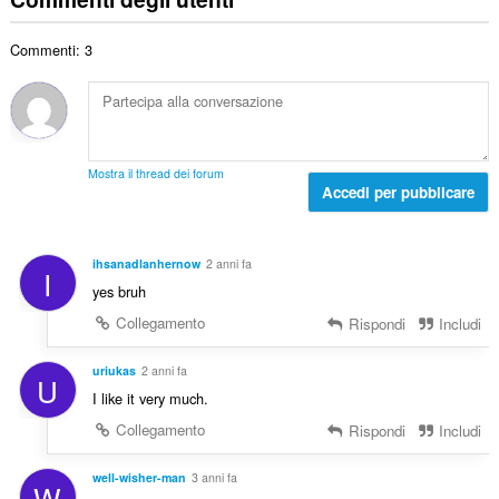
d
e
d
t
i
r
i
a
g
Commenti: 3
o
z
l
i
t
i
e
u
o
:
d
d
t
i
i
a
g
z
l
i
Mostra il thread dei forum
i
e
Accedi per pubblicare
u
:
d
d
i
i
g
z
ihsanadlanhernow
2 anni fa
I
i
i
yes bruh
u
:
d
Collegamento
Rispondi
Includi
i
z
uriukas
2 anni fa
U
i
I like it very much.
:
Collegamento
Rispondi
Includi
well-wisher-man
3 anni fa
W