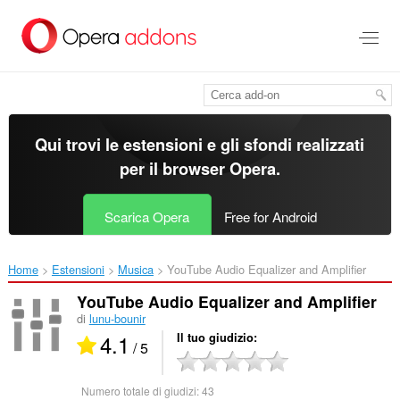
Passa
al
contenuto
principale
Qui trovi le estensioni e gli sfondi realizzati
per il
browser Opera
.
Scarica Opera
Free for Android
Home
Estensioni
Musica
YouTube Audio Equalizer and Amplifier‎
YouTube Audio Equalizer and Amplifier
di
lunu-bounir
4.1
Il tuo giudizio
/ 5
Numero totale di giudizi:
43