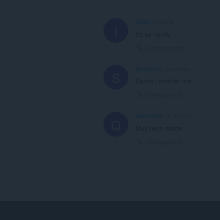
idallo
5 mesi fa
I
it's so handy
Collegamento
Synvala77
un anno fa
S
Doesn't work for me.
Collegamento
Quick4rloh
un anno fa
Q
Muy buen addon
Collegamento