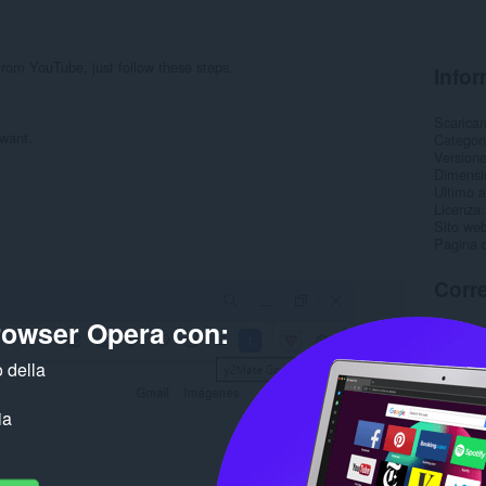
from YouTube, just follow these steps.
Infor
Scarica
 want.
Categor
Version
Dimensi
Ultimo 
Licenza
Sito web
Pagina d
Corre
browser Opera con:
 della
ia