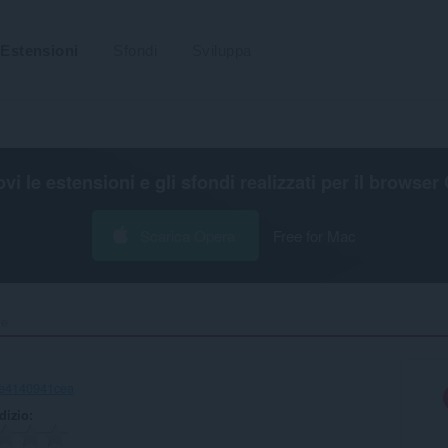
Estensioni
Sfondi
Sviluppa
ovi le estensioni e gli sfondi realizzati per il
browser 
Scarica Opera
Free for Mac
e‎
1e4140941cea
udizio