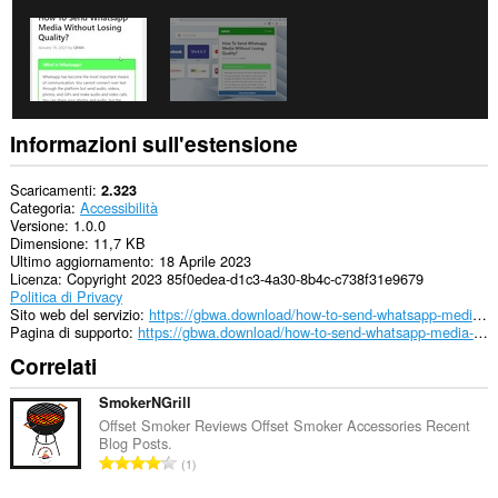
Informazioni sull'estensione
Scaricamenti
2.323
Categoria
Accessibilità
Versione
1.0.0
Dimensione
11,7 KB
Ultimo aggiornamento
18 Aprile 2023
Licenza
Copyright 2023 85f0edea-d1c3-4a30-8b4c-c738f31e9679
Politica di Privacy
Sito web del servizio
https://gbwa.download/how-to-send-whatsapp-media-without-losing-quality/
Pagina di supporto
https://gbwa.download/how-to-send-whatsapp-media-without-losing-quality/
Correlati
SmokerNGrill
Offset Smoker Reviews Offset Smoker Accessories Recent
Blog Posts.
N
1
u