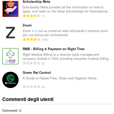
m
Scholarship Meta
e
Scholarship Meta provides all the Information on how to
apply, and news on the latest scholarships for International...
r
N
1
o
u
t
m
Zoom
o
e
Zoom in o out su contenuti web utilizzando il bottone zoom
t
per una lettura più confortevole.
r
a
N
193
o
l
u
t
e
m
RMB - Billing & Payment on Right Time
o
d
e
Right Medical Billing is a revenue cycle management
t
i
company located in USA providing complete medical billing...
r
a
N
g
0
o
l
u
i
t
e
m
Green Rat Control
u
o
d
e
d
A Guide to Hassle Free, Clean and Hygienic Home.
t
i
r
i
a
N
g
0
o
z
l
u
i
t
i
e
m
u
Commenti degli utenti
o
:
d
e
d
t
i
r
i
a
g
Commenti: 0
o
z
l