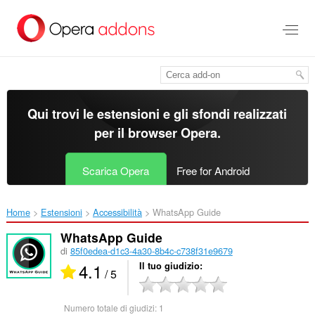
Passa
al
contenuto
principale
Qui trovi le estensioni e gli sfondi realizzati
per il
browser Opera
.
Scarica Opera
Free for Android
Home
Estensioni
Accessibilità
WhatsApp Guide‎
WhatsApp Guide
di
85f0edea-d1c3-4a30-8b4c-c738f31e9679
4.1
Il tuo giudizio
/ 5
Numero totale di giudizi:
1