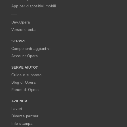
p
App per dispositivi mobili
e
r
a
Dev.Opera
Versione beta
SERVIZI
Componenti aggiuntivi
Account Opera
SERVE AIUTO?
Guida e supporto
Blog di Opera
Forum di Opera
AZIENDA
Lavori
Diventa partner
Info stampa