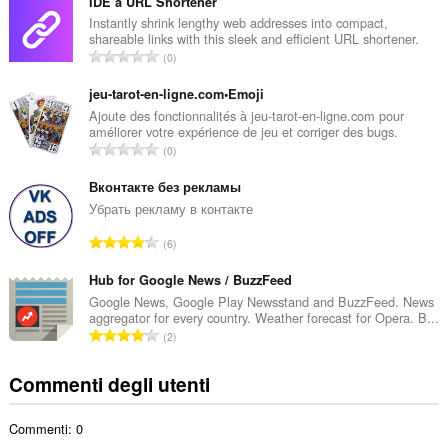
m
IDE`a URL Shortener
e
Instantly shrink lengthy web addresses into compact,
shareable links with this sleek and efficient URL shortener.
r
N
0
o
u
t
m
jeu-tarot-en-ligne.com•Emoji
o
e
Ajoute des fonctionnalités à jeu-tarot-en-ligne.com pour
t
améliorer votre expérience de jeu et corriger des bugs.
r
a
N
0
o
l
u
t
e
m
Вконтакте без рекламы
o
d
e
Убрать рекламу в контакте
t
i
r
a
N
g
6
o
l
u
i
t
e
m
Hub for Google News / BuzzFeed
u
o
d
e
d
Google News, Google Play Newsstand and BuzzFeed. News
t
i
aggregator for every country. Weather forecast for Opera. B...
r
i
a
N
g
2
o
z
l
u
i
t
i
e
m
u
Commenti degli utenti
o
:
d
e
d
t
i
r
i
a
g
Commenti: 0
o
z
l