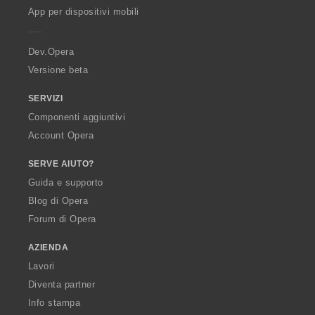
p
App per dispositivi mobili
e
r
a
Dev.Opera
Versione beta
SERVIZI
Componenti aggiuntivi
Account Opera
SERVE AIUTO?
Guida e supporto
Blog di Opera
Forum di Opera
AZIENDA
Lavori
Diventa partner
Info stampa