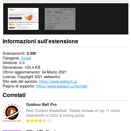
e
alle
attività
di
navigazione.
Informazioni sull'estensione
Scaricamenti
3.330
Categoria
Social
Versione
2.0
Dimensione
103,4 KB
Ultimo aggiornamento
04 Marzo 2021
Licenza
Copyright 2021 websurfcz
Sito web del servizio
https://www.websurf.cz
Pagina di supporto
https://www.websurf.cz/kontakt
Correlati
Outdoor Ball Pro
Best Outdoor Basketball: Tested reviews of top 11 street
basketballs of 2022 & buying guide.
N
2
u