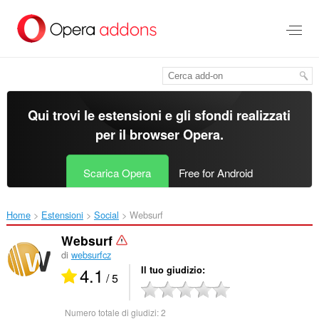
Passa
al
contenuto
principale
Qui trovi le estensioni e gli sfondi realizzati
per il
browser Opera
.
Scarica Opera
Free for Android
Home
Estensioni
Social
Websurf‎
Websurf
di
websurfcz
4.1
Il tuo giudizio
/ 5
Numero totale di giudizi:
2