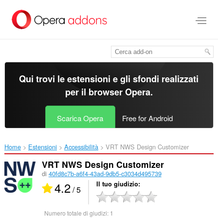
Passa
al
contenuto
principale
Qui trovi le estensioni e gli sfondi realizzati
per il
browser Opera
.
Scarica Opera
Free for Android
Home
Estensioni
Accessibilità
VRT NWS Design Customizer‎
VRT NWS Design Customizer
di
40fd8c7b-a6f4-43ad-9db5-c3034d495739
4.2
Il tuo giudizio
/ 5
Numero totale di giudizi:
1