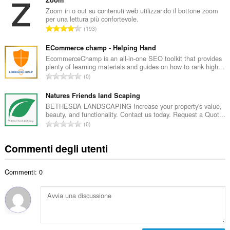
m
o
e
Zoom in o out su contenuti web utilizzando il bottone zoom
t
per una lettura più confortevole.
r
a
N
193
o
l
u
t
e
m
ECommerce champ - Helping Hand
o
d
e
EcommerceChamp is an all-in-one SEO toolkit that provides
t
i
plenty of learning materials and guides on how to rank high...
r
a
N
g
0
o
l
u
i
t
e
m
Natures Friends land Scaping
u
o
d
e
d
BETHESDA LANDSCAPING Increase your property's value,
t
i
beauty, and functionality. Contact us today. Request a Quot...
r
i
a
N
g
0
o
z
l
u
i
t
i
e
m
u
Commenti degli utenti
o
:
d
e
d
t
i
r
i
a
g
Commenti: 0
o
z
l
i
t
i
e
u
o
:
d
d
t
i
i
a
g
z
l
i