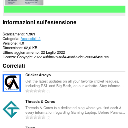
Informazioni sull'estensione
Scaricamenti
1.361
Categoria
Accessibilità
Versione
4.0
Dimensione
62,0 KB
Ultimo aggiornamento
22 Luglio 2022
Licenza
Copyright 2022 40fd8c7b-a6f4-43ad-9db5-c3034d495739
Correlati
Cricket Arroyo
Get the latest updates on all your favorite cricket leagues,
including PSL and Big Bash, on our website. Stay informe...
N
0
u
m
Threads & Cores
e
Threads & Cores is a dedicated blog where you find each &
every information regarding Gaming Laptop, Before Purcha...
r
N
0
o
u
t
Zoom