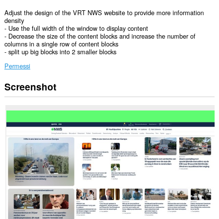
Adjust the design of the VRT NWS website to provide more information
density
- Use the full width of the window to display content
- Decrease the size of the content blocks and increase the number of
columns in a single row of content blocks
- split up big blocks into 2 smaller blocks
Permessi
Screenshot
Questa
estensione
può
accedere
ai
tuoi
dati
su
alcuni
siti
web.