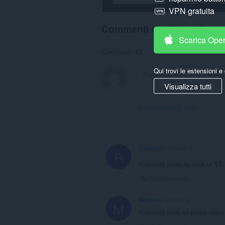
VPN gratuita
Commenti degli utenti
Scarica Ope
Commenti: 13
Qui trovi le estensioni e 
Visualizza tutti
Mostra il thread dei forum
RidleyS79
un anno fa
R
It doesn't seem to work in YT
Collegamento
Melysara
un anno fa
M
It doesn't work on prime video 