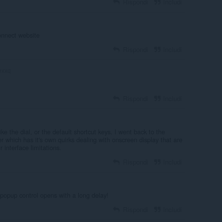
Rispondi
Includi
onnect website
Rispondi
Includi
exxq
Rispondi
Includi
ike the dial, or the default shortcut keys. I went back to the
 which has it's own quirks dealing with onscreen display that are
 interface limitations.
Rispondi
Includi
,popup control opens with a long delay!
Rispondi
Includi