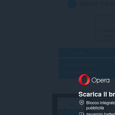
su
tutti
i
siti
web.
Scarica il 
Blocco integrato
pubblicità
risparmio batter