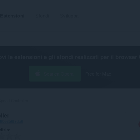
Estensioni
Sfondi
Sviluppa
ovi le estensioni e gli sfondi realizzati per il
browser 
Scarica Opera
Free for Mac
peed Controller‎
ller
390e356f8db6
udizio