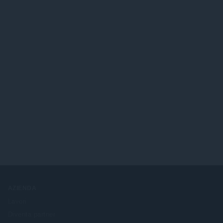
AZIENDA
Lavori
Diventa partner