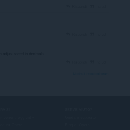
Rispondi
Includi
Rispondi
Includi
en adjust speed in decimals
Rispondi
Includi
Mostra il thread dei forum
RVIZI
SERVE AIUTO?
mponenti aggiuntivi
Guida e supporto
count Opera
Blog di Opera