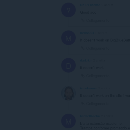
Un Ex Utente
2 anni fa
?
Good add
Collegamento
mrdr2024
2 anni fa
M
It doesn't work on BigBlueButt
Collegamento
darkrkn
2 anni fa
D
it doesn't work
Collegamento
ismetsoner
2 anni fa
it doesn't work on the site i w
Collegamento
MichelRocha
2 anni fa
M
Baita extensão excelente.
Trampa conforme prometido e 