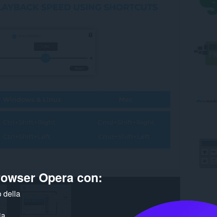
browser Opera con:
 della
ia