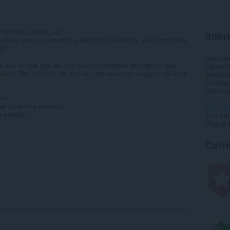
imevideo, hotstar, etc.
Infor
 playback speed on streaming platforms like Netflix, Amazon Prime
ar?
Scarica
 add on that lets you fine-tune the playback settings on your
Categor
5x, 0.75x, 1.5x, 2x, 3x, and 4x...the extension supports all kinds
Version
Dimensi
Ultimo 
ion:
Licenza
ser (one-time process).
Politica 
g website.
Sito web
Pagina d
Corre