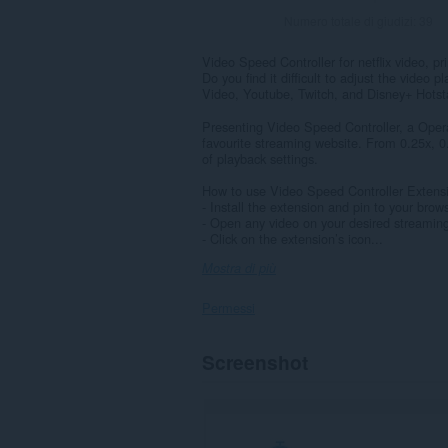
Numero totale di giudizi:
39
Video Speed Controller for netflix video, pr
Do you find it difficult to adjust the video
Video, Youtube, Twitch, and Disney+ Hotst
Presenting Video Speed Controller, a Opera
favourite streaming website. From 0.25x, 0.
of playback settings.
How to use Video Speed Controller Extens
- Install the extension and pin to your brow
- Open any video on your desired streamin
- Click on the extension’s icon...
Mostra di più
Permessi
Questa
Screenshot
estensione
può
accedere
ai
tuoi
dati