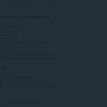
Scarica Opera
mazioni sull'estensione
menti
63.535
ia
Produttività
e
3.1.0
one
36,3 KB
aggiornamento
07 Settembre 2022
di Privacy
 del servizio
https://videospeeder.com
i supporto
https://videospeeder.com/feedback/
lati
Atavi bookmarks
Segnalibri visivi, sincronizzazione
segnalibri su diversi browser e sicur...
N
170
u
m
Evernote Web Clipper
e
Usa l'estensione Evernote per salvare