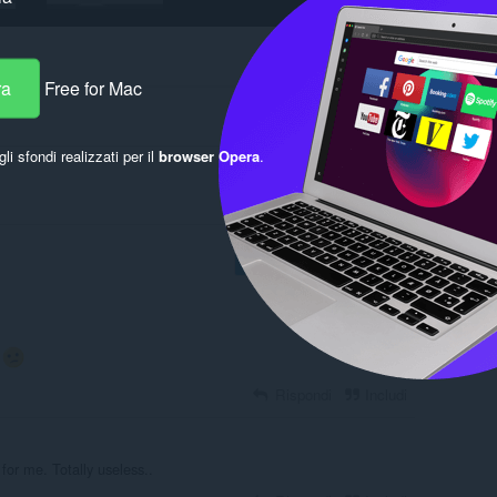
ra
Free for Mac
gli sfondi realizzati per il
browser Opera
.
Accedi per pubblicare
.
Rispondi
Includi
for me. Totally useless..