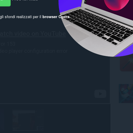
gli sfondi realizzati per il
browser Opera
.