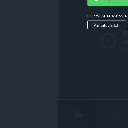
tutti
i
siti
Qui trovi le estensioni e 
web.
Visualizza tutti
Questa
estensione
può
accedere
alle
tue
schede
e
alle
attività
di
navigazione.