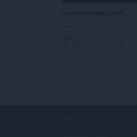
Commenti degli utenti
Commenti: 0
SCARICA OPERA
SE
Browser per PC
Co
App per dispositivi mobili
Ac