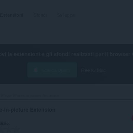
Estensioni
Sfondi
Sviluppa
ovi le estensioni e gli sfondi realizzati per il
browser 
Scarica Opera
Free for Mac
Player Picture-in-picture Extension‎
e-in-picture Extension
udizio