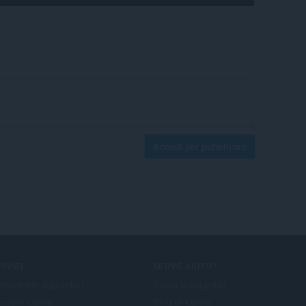
Accedi per pubblicare
RVIZI
SERVE AIUTO?
mponenti aggiuntivi
Guida e supporto
count Opera
Blog di Opera