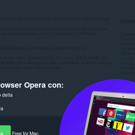
era, your ultimate solution for seamless online video streaming.
Infor
to watch your favorite videos? Look no further! With just a few
to open any online video in the uView Player for Windows,
Scarica
Categor
Version
you're working on other tasks or doing other things.
Dimensi
Ultimo 
 Online, MP4, Youtube Shorts, TV shows, Twitch, Netflix, and
Licenza
. Whether you're working on tasks, multitasking, or simply enjoying
Politica 
 ensures you never miss a moment...
Sito web
Pagina d
browser Opera con:
Corre
 della
ia
ra
Free for Mac