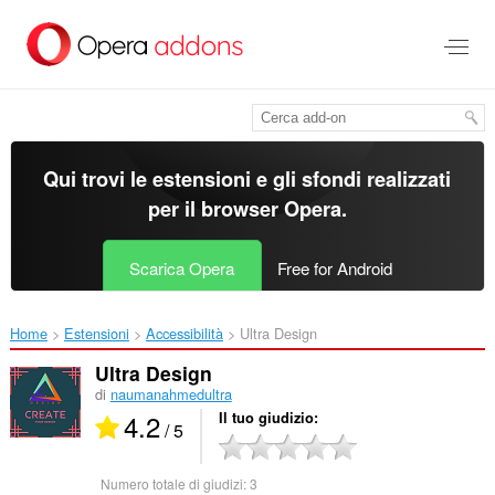
Passa
al
contenuto
principale
Qui trovi le estensioni e gli sfondi realizzati
per il
browser Opera
.
Scarica Opera
Free for Android
Home
Estensioni
Accessibilità
Ultra Design‎
Ultra Design
di
naumanahmedultra
4.2
Il tuo giudizio
/ 5
Numero totale di giudizi:
3