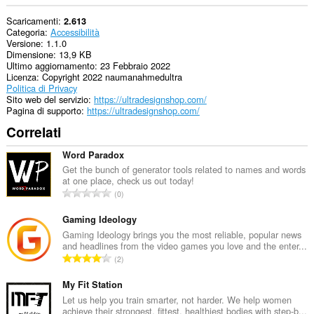
Scaricamenti
2.613
Categoria
Accessibilità
Versione
1.1.0
Dimensione
13,9 KB
Ultimo aggiornamento
23 Febbraio 2022
Licenza
Copyright 2022 naumanahmedultra
Politica di Privacy
Sito web del servizio
https://ultradesignshop.com/
Pagina di supporto
https://ultradesignshop.com/
Correlati
Word Paradox
Get the bunch of generator tools related to names and words
at one place, check us out today!
N
0
u
m
Gaming Ideology
e
Gaming Ideology brings you the most reliable, popular news
and headlines from the video games you love and the enter...
r
N
2
o
u
t
m
My Fit Station
o
e
Let us help you train smarter, not harder. We help women
t
achieve their strongest, fittest, healthiest bodies with step-b...
r