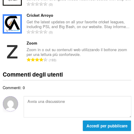
a
N
0
o
l
u
t
e
m
Cricket Arroyo
o
d
e
Get the latest updates on all your favorite cricket leagues,
t
i
including PSL and Big Bash, on our website. Stay informe...
r
a
N
g
0
o
l
u
i
t
e
m
Zoom
u
o
d
e
d
Zoom in o out su contenuti web utilizzando il bottone zoom
t
i
per una lettura più confortevole.
r
i
a
N
g
193
o
z
l
u
i
t
i
e
m
u
Commenti degli utenti
o
:
d
e
d
t
i
r
i
a
g
Commenti: 0
o
z
l
i
t
i
e
u
o
:
d
d
t
i
i
a
g
z
l
i
i
e
Accedi per pubblicare
u
:
d
d