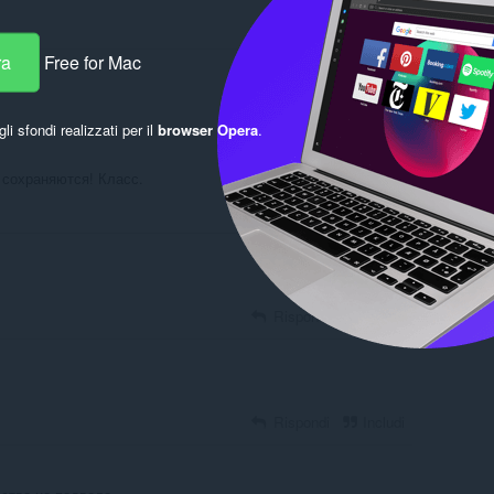
ra
Free for Mac
Accedi per pubblicare
gli sfondi realizzati per il
browser Opera
.
 сохраняются! Класс.
Rispondi
Includi
Rispondi
Includi
Rispondi
Includi