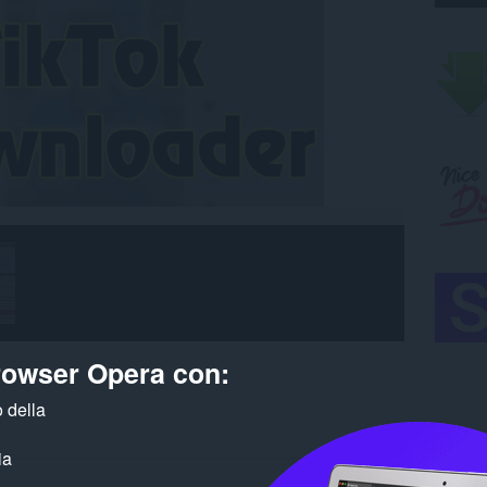
browser Opera con:
 della
ia