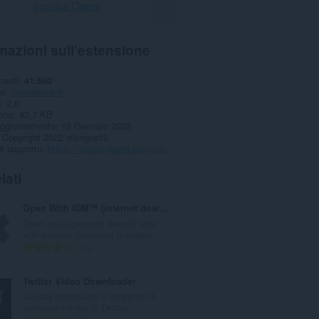
Scarica Opera
mazioni sull'estensione
menti
41.560
ia
Scaricamenti
e
2.0
one
42,7 KB
aggiornamento
18 Gennaio 2022
Copyright 2022 vikingus19
i supporto
https://forums.opera.com/topic/50973/tiktok-download-video-audio-and-cover-art
lati
Open With IDM™ (internet download manager)
Open and download desired links
with internet download manager.
N
119
u
m
Twitter Video Downloader
e
Questa estensione ti consente di
r
scaricare i video di Twitter.
o