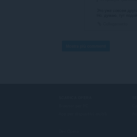
Это уже совсем друг
Но, думаю, тут подо
Collegamento
Mostra più commenti
SCARICA OPERA
SE
Browser per PC
Co
App per dispositivi mobili
Ac
Dev.Opera