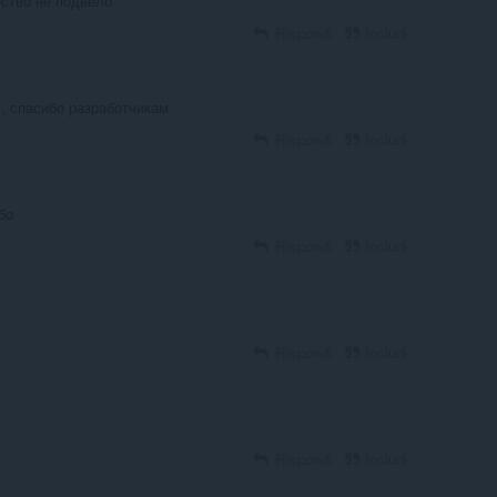
ество не подвело
Rispondi
Includi
, спасибо разработчикам
Rispondi
Includi
бо
Rispondi
Includi
Rispondi
Includi
Rispondi
Includi