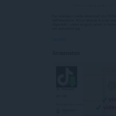
Numero totale di giudizi:
127
Per scaricare i media selezionati con TikTok
dell'estensione. Alcuni secondi lo script anal
disponibili. I video vengono salvati in forma
con estensione jpg
Permessi
Questa
Screenshot
estensione
può
accedere
ai
tuoi
dati
su
alcuni
siti
web.