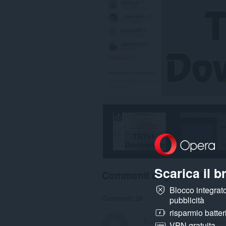
Scarica il 
Commenti degli utenti
Blocco integrato
Commenti: 26
pubblicità
risparmio batter
VPN gratuita