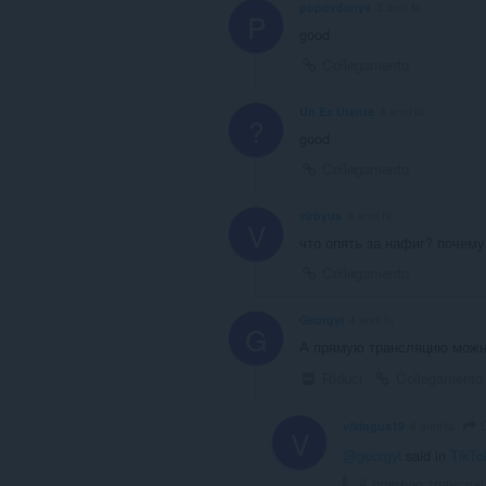
popovdenys
3 anni fa
P
good
Collegamento
Un Ex Utente
4 anni fa
?
good
Collegamento
virbyua
4 anni fa
V
что опять за нафиг? почему
Collegamento
Georgyi
4 anni fa
G
А прямую трансляцию можно
Riduci
Collegamento
G
vikingus19
4 anni fa
V
@georgyi
said in
TikTo
А прямую трансляц