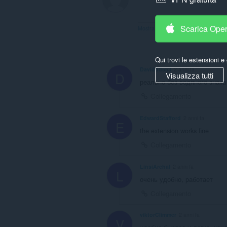
Scarica Ope
Mostra il thread dei forum
Qui trovi le estensioni e 
Daviddd553
2 anni fa
D
Visualizza tutti
реально без водяного знака
Collegamento
EdwardStafford
2 anni fa
E
the extension works fine
Collegamento
LinsiArchal
2 anni fa
L
очень удобно, работает
Collegamento
viktorClimmer
2 anni fa
V