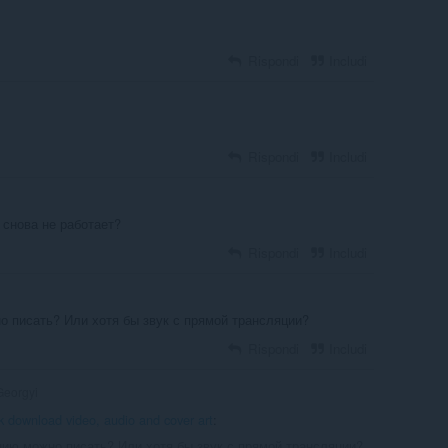
Rispondi
Includi
Rispondi
Includi
 снова не работает?
Rispondi
Includi
 писать? Или хотя бы звук с прямой трансляции?
Rispondi
Includi
eorgyi
k download video, audio and cover art
:
ию можно писать? Или хотя бы звук с прямой трансляции?