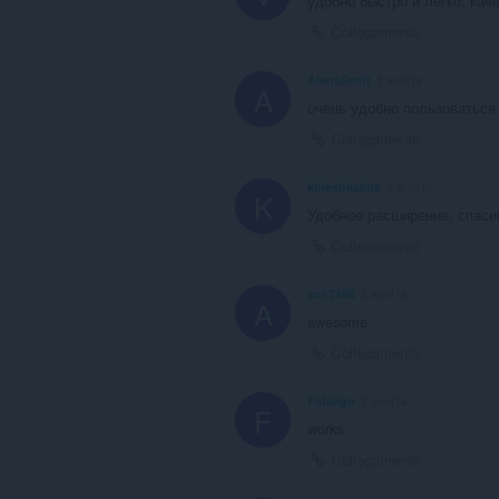
удобно быстро и легко, кач
Collegamento
AlenaSmitt
2 anni fa
A
очень удобно пользоваться 
Collegamento
kirieshkakira
2 anni fa
K
Удобное расширение, спаси
Collegamento
ash2468
2 anni fa
A
awesome
Collegamento
Fidallgo
2 anni fa
F
works
Collegamento