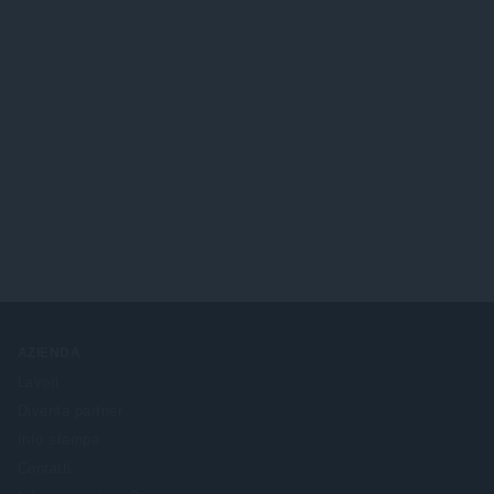
AZIENDA
Lavori
Diventa partner
Info stampa
Contatti