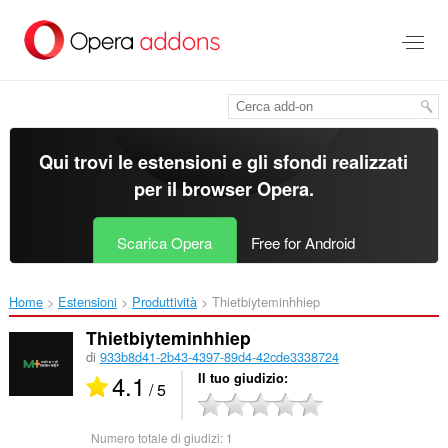
Passa
al
contenuto
principale
Qui trovi le estensioni e gli sfondi realizzati
per il
browser Opera
.
Scarica Opera
Free for Android
Home
Estensioni
Produttività
Thietbiyteminhhiep‎
Thietbiyteminhhiep
di
933b8d41-2b43-4397-89d4-42cde3338724
4.1
Il tuo giudizio
/ 5
Numero totale di giudizi:
1