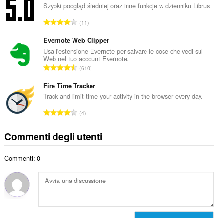
e
Szybki podgląd średniej oraz inne funkcje w dzienniku Librus
t
r
a
N
11
o
l
u
t
e
m
Evernote Web Clipper
o
d
e
Usa l'estensione Evernote per salvare le cose che vedi sul
t
i
Web nel tuo account Evernote.
r
a
N
g
610
o
l
u
i
t
e
m
Fire Time Tracker
u
o
d
e
d
Track and limit time your activity in the browser every day.
t
i
r
i
a
N
g
4
o
z
l
u
i
t
i
e
m
u
Commenti degli utenti
o
:
d
e
d
t
i
r
i
a
g
Commenti: 0
o
z
l
i
t
i
e
u
o
:
d
d
t
i
i
a
g
z
l
i
i