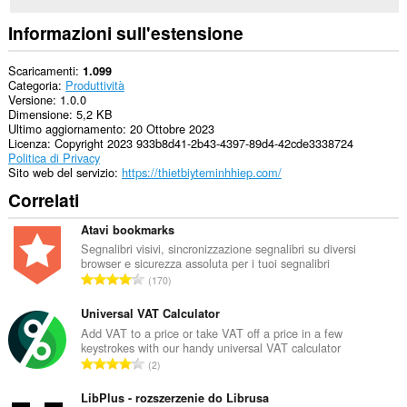
Informazioni sull'estensione
Scaricamenti
1.099
Categoria
Produttività
Versione
1.0.0
Dimensione
5,2 KB
Ultimo aggiornamento
20 Ottobre 2023
Licenza
Copyright 2023 933b8d41-2b43-4397-89d4-42cde3338724
Politica di Privacy
Sito web del servizio
https://thietbiyteminhhiep.com/
Correlati
Atavi bookmarks
Segnalibri visivi, sincronizzazione segnalibri su diversi
browser e sicurezza assoluta per i tuoi segnalibri
N
170
u
m
Universal VAT Calculator
e
Add VAT to a price or take VAT off a price in a few
keystrokes with our handy universal VAT calculator
r
N
2
o
u
t
m
LibPlus - rozszerzenie do Librusa
o