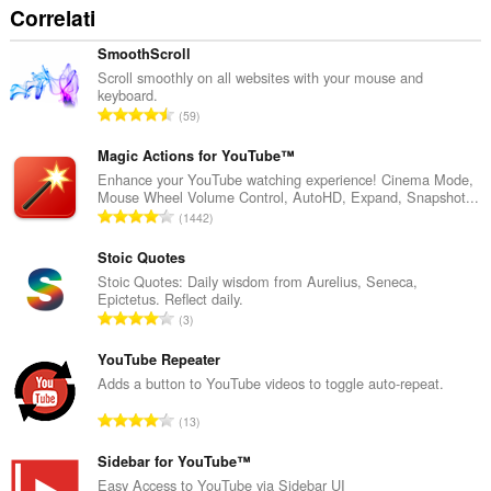
Correlati
SmoothScroll
Scroll smoothly on all websites with your mouse and
keyboard.
N
59
u
m
Magic Actions for YouTube™
e
Enhance your YouTube watching experience! Cinema Mode,
Mouse Wheel Volume Control, AutoHD, Expand, Snapshot...
r
N
1442
o
u
t
m
Stoic Quotes
o
e
Stoic Quotes: Daily wisdom from Aurelius, Seneca,
t
Epictetus. Reflect daily.
r
a
N
3
o
l
u
t
e
m
YouTube Repeater
o
d
e
Adds a button to YouTube videos to toggle auto-repeat.
t
i
r
a
N
g
13
o
l
u
i
t
e
m
Sidebar for YouTube™
u
o
d
e
d
Easy Access to YouTube via Sidebar UI