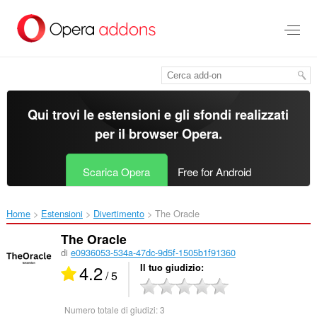
Passa
al
contenuto
principale
Qui trovi le estensioni e gli sfondi realizzati
per il
browser Opera
.
Scarica Opera
Free for Android
Home
Estensioni
Divertimento
The Oracle‎
The Oracle
di
e0936053-534a-47dc-9d5f-1505b1f91360
4.2
Il tuo giudizio
/ 5
Numero totale di giudizi:
3