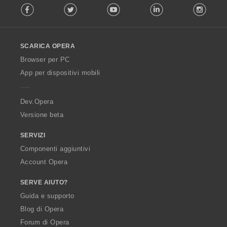
Facebook
Twitter
Youtube
LinkedIn
Instag
o
l
l
o
SCARICA OPERA
w
O
Browser per PC
p
App per dispositivi mobili
e
r
a
Dev.Opera
Versione beta
SERVIZI
Componenti aggiuntivi
Account Opera
SERVE AIUTO?
Guida e supporto
Blog di Opera
Forum di Opera