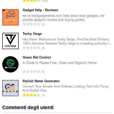
N
193
u
m
Gadget Help - Reviews
e
we at bestgadgetshelp.com help about best gadgets. we
provide gadgets reviews and buying guides.
r
N
0
o
u
t
m
Techy Verge
o
e
Hey there! Welcome to Techy Verge, Find the Best Printers.
t
100% Genuine Reviews Techy Verge is a leading authority l...
r
a
N
0
o
l
u
t
e
m
Green Rat Control
o
d
e
A Guide to Hassle Free, Clean and Hygienic Home.
t
i
r
a
N
g
0
o
l
u
i
t
e
m
Stylish Name Generator
u
o
d
e
d
Convert Your Simple And Ordinary Looking Text Into Fancy
t
i
And Stylish One.
r
i
a
N
g
1
o
z
l
u
i
t
i
e
m
u
Commenti degli utenti
o
:
d
e
d
t
i