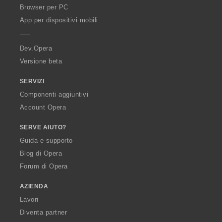
O
Browser per PC
p
App per dispositivi mobili
e
r
a
Dev.Opera
Versione beta
SERVIZI
Componenti aggiuntivi
Account Opera
SERVE AIUTO?
Guida e supporto
Blog di Opera
Forum di Opera
AZIENDA
Lavori
Diventa partner