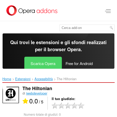
Passa
al
contenuto
principale
Qui trovi le estensioni e gli sfondi realizzati
per il
browser Opera
.
Scarica Opera
Free for Android
Home
Estensioni
Accessibilità
The Hiltonian‎
The Hiltonian
di
iwebdeveloper
0.0
Il tuo giudizio
/ 5
Numero totale di giudizi:
0