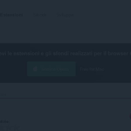
Estensioni
Sfondi
Sviluppa
ovi le estensioni e gli sfondi realizzati per il
browser 
Scarica Opera
Free for Mac
cipe‎
udizio