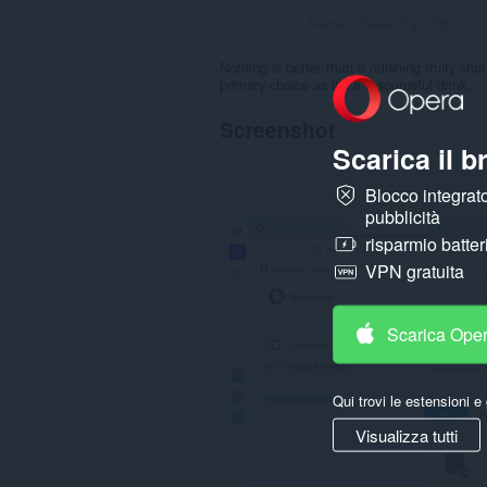
Numero totale di giudizi:
1
Nothing is better than a relishing fruity s
primary choice as it’s a resourceful drink.
Screenshot
Scarica il 
Blocco integrato
pubblicità
risparmio batter
VPN gratuita
Scarica Ope
Qui trovi le estensioni e 
Visualizza tutti