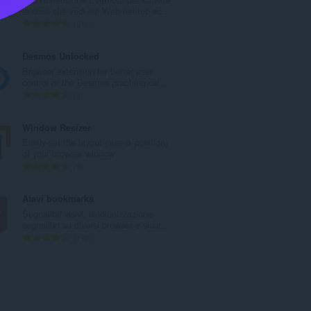
r
le cose che vedi sul Web nel tuo ac...
o
N
610
t
u
o
m
Desmos Unlocked
t
e
Browser extension for better user
a
r
control of the Desmos graphing cal...
l
o
N
3
e
t
u
d
o
m
Window Resizer
i
t
e
Easily set the layout (size & position)
g
a
r
of your browser window
i
l
o
N
9
u
e
t
u
d
d
o
m
Atavi bookmarks
i
i
t
e
Segnalibri visivi, sincronizzazione
z
g
a
r
segnalibri su diversi browser e sicur...
i
i
l
o
N
170
:
u
e
t
u
d
d
o
m
i
i
t
e
z
g
a
r
i
i
l
o