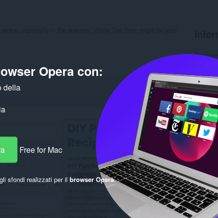
hot recipe, especially in the summer. White Tea Shot might be your
Infor
Scarica
Categor
browser Opera con:
Version
Dimensi
Ultimo 
 della
Licenza
Politica 
ia
Pagina d
Pagina d
Corre
ra
Free for Mac
gli sfondi realizzati per il
browser Opera
.