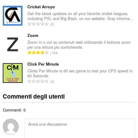
u
t
m
Cricket Arroyo
o
e
Get the latest updates on all your favorite cricket leagues,
t
including PSL and Big Bash, on our website. Stay informe...
r
a
N
0
o
l
u
t
e
m
Zoom
o
d
e
Zoom in o out su contenuti web utilizzando il bottone zoom
t
i
per una lettura più confortevole.
r
a
N
g
193
o
l
u
i
t
e
m
Click Per Minute
u
o
d
e
d
Clicks Per Minute is 60 sec game to test your CPS speed in
t
i
60 Seconds.
r
i
a
N
g
0
o
z
l
u
i
t
i
e
m
u
Commenti degli utenti
o
:
d
e
d
t
i
r
i
a
g
Commenti: 0
o
z
l
i
t
i
e
u
o
:
d
d
t
i
i
a