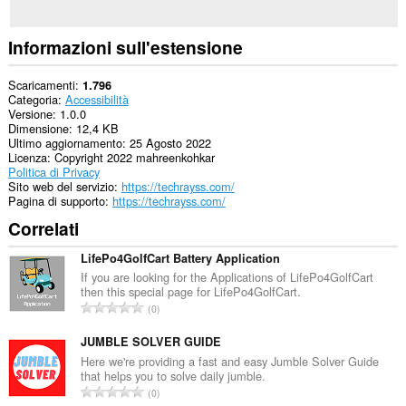
Informazioni sull'estensione
Scaricamenti
1.796
Categoria
Accessibilità
Versione
1.0.0
Dimensione
12,4 KB
Ultimo aggiornamento
25 Agosto 2022
Licenza
Copyright 2022 mahreenkohkar
Politica di Privacy
Sito web del servizio
https://techrayss.com/
Pagina di supporto
https://techrayss.com/
Correlati
LifePo4GolfCart Battery Application
If you are looking for the Applications of LifePo4GolfCart
then this special page for LifePo4GolfCart.
N
0
u
m
JUMBLE SOLVER GUIDE
e
Here we're providing a fast and easy Jumble Solver Guide
that helps you to solve daily jumble.
r
N
0
o