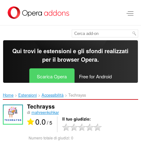
Passa
al
contenuto
principale
Qui trovi le estensioni e gli sfondi realizzati
per il
browser Opera
.
Scarica Opera
Free for Android
Home
Estensioni
Accessibilità
Techrayss‎
Techrayss
di
mahreenkohkar
0.0
Il tuo giudizio
/ 5
Numero totale di giudizi:
0