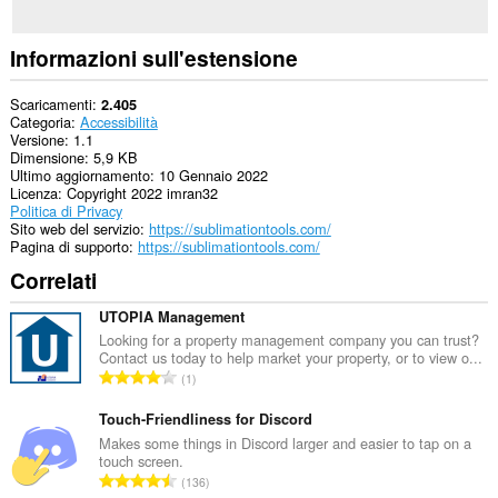
Informazioni sull'estensione
Scaricamenti
2.405
Categoria
Accessibilità
Versione
1.1
Dimensione
5,9 KB
Ultimo aggiornamento
10 Gennaio 2022
Licenza
Copyright 2022 imran32
Politica di Privacy
Sito web del servizio
https://sublimationtools.com/
Pagina di supporto
https://sublimationtools.com/
Correlati
UTOPIA Management
Looking for a property management company you can trust?
Contact us today to help market your property, or to view o...
N
1
u
m
Touch-Friendliness for Discord
e
Makes some things in Discord larger and easier to tap on a
touch screen.
r
N
136
o