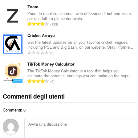
u
t
m
Zoom
o
e
Zoom in o out su contenuti web utilizzando il bottone zoom
t
per una lettura più confortevole.
r
a
N
193
o
l
u
t
e
m
Cricket Arroyo
o
d
e
Get the latest updates on all your favorite cricket leagues,
t
i
including PSL and Big Bash, on our website. Stay informe...
r
a
N
g
0
o
l
u
i
t
e
m
TikTok Money Calculator
u
o
d
e
d
The TikTok Money Calculator is a tool that helps you
t
i
estimate the potential earnings you can make on the popul...
r
i
a
N
g
9
o
z
l
u
i
t
i
e
m
u
Commenti degli utenti
o
:
d
e
d
t
i
r
i
a
g
Commenti: 0
o
z
l
i
t
i
e
u
o
:
d
d
t
i
i
a