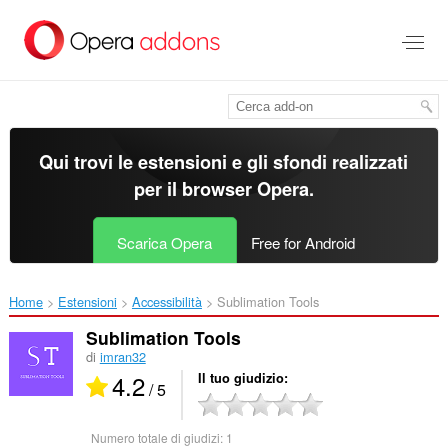
Passa
al
contenuto
principale
Qui trovi le estensioni e gli sfondi realizzati
per il
browser Opera
.
Scarica Opera
Free for Android
Home
Estensioni
Accessibilità
Sublimation Tools‎
Sublimation Tools
di
imran32
4.2
Il tuo giudizio
/ 5
Numero totale di giudizi:
1