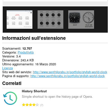
Informazioni sull'estensione
Scaricamenti
12.707
Categoria
Produttività
Versione
3.4
Dimensione
243,4 KB
Ultimo aggiornamento
16 Marzo 2020
Licenza
Sito web del servizio
http://www.senthilprabu.in/portfolio/stylish-world-clock
Pagina di supporto
http://www.senthilprabu.in/portfolio/stylish-world-clock
Correlati
History Shortcut
Simple shortcut to open the history page of Opera.
N
7
u