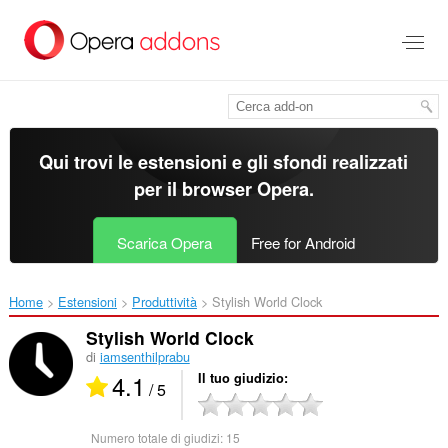
Passa
al
contenuto
principale
Qui trovi le estensioni e gli sfondi realizzati
per il
browser Opera
.
Scarica Opera
Free for Android
Home
Estensioni
Produttività
Stylish World Clock‎
Stylish World Clock
di
iamsenthilprabu
4.1
Il tuo giudizio
/ 5
Numero totale di giudizi:
15