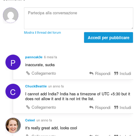
o
z
l
i
t
i
e
u
o
:
d
d
t
i
i
a
g
z
l
i
Mostra il thread dei forum
i
e
Accedi per pubblicare
u
:
d
d
i
i
g
z
panncak3e
6 mesi fa
P
i
i
inaccurate, sucks
u
:
d
Collegamento
Rispondi
Includi
i
z
ChuckBeattie
un anno fa
C
i
I cannot add India? India has a timezone of UTC +5:30 but it
:
does not allow it and it is not int the list.
Collegamento
Rispondi
Includi
Celeel
un anno fa
it's really great add, looks cool