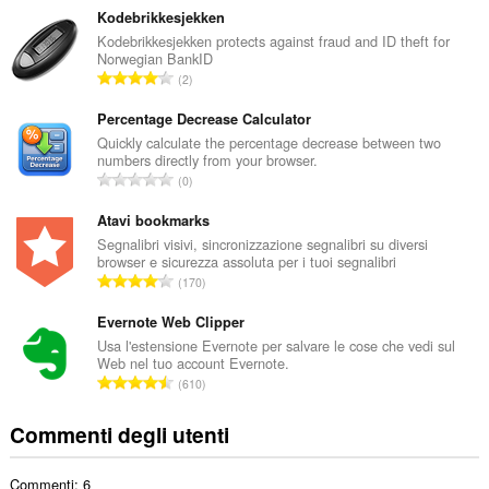
m
Kodebrikkesjekken
e
Kodebrikkesjekken protects against fraud and ID theft for
Norwegian BankID
r
N
2
o
u
t
m
Percentage Decrease Calculator
o
e
Quickly calculate the percentage decrease between two
t
numbers directly from your browser.
r
a
N
0
o
l
u
t
e
m
Atavi bookmarks
o
d
e
Segnalibri visivi, sincronizzazione segnalibri su diversi
t
i
browser e sicurezza assoluta per i tuoi segnalibri
r
a
N
g
170
o
l
u
i
t
e
m
Evernote Web Clipper
u
o
d
e
d
Usa l'estensione Evernote per salvare le cose che vedi sul
t
i
Web nel tuo account Evernote.
r
i
a
N
g
610
o
z
l
u
i
t
i
e
m
u
Commenti degli utenti
o
:
d
e
d
t
i
r
i
a
g
Commenti: 6