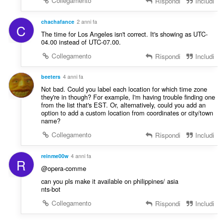
Collegamento
Rispondi
Includi
chachafance
2 anni fa
C
The time for Los Angeles isn't correct. It's showing as UTC-
04.00 instead of UTC-07.00.
Collegamento
Rispondi
Includi
beeters
4 anni fa
Not bad. Could you label each location for which time zone
they're in though? For example, I'm having trouble finding one
from the list that's EST. Or, alternatively, could you add an
option to add a custom location from coordinates or city/town
name?
Collegamento
Rispondi
Includi
reinme00w
4 anni fa
R
@opera-comme
can you pls make it available on philippines/ asia
nts-bot
Collegamento
Rispondi
Includi