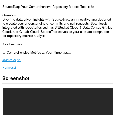
SourceTraq: Your Comprehensive Repository Metrics Tool 📊🚀
Overview:
Dive into data-driven insights with SourceTraq, an innovative app designed
to elevate your understanding of commits and pull requests. Seamlessly
integrated with repositories such as BitBucket Cloud & Data Center, GitHub
Cloud, and GitLab Cloud, SourceTraq serves as your ultimate companion
for repository metrics analysis.
Key Features:
📈 Comprehensive Metrics at Your Fingertips...
Mostra di più
Permessi
Screenshot
This
permission
allows
other
installed
extensions
and
web
pages