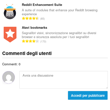
u
t
e
m
Reddit Enhancement Suite
o
d
e
A suite of modules that enhance your Reddit browsing
t
i
experience
r
a
N
g
85
o
l
u
i
t
e
m
Atavi bookmarks
u
o
d
e
d
Segnalibri visivi, sincronizzazione segnalibri su diversi
t
i
browser e sicurezza assoluta per i tuoi segnalibri
r
i
a
N
g
170
o
z
l
u
i
t
i
e
m
u
Commenti degli utenti
o
:
d
e
d
t
i
r
i
a
g
Commenti: 0
o
z
l
i
t
i
e
u
o
:
d
d
t
i
i
a
g
z
l
i
i
e
Accedi per pubblicare
u
:
d
d
i
i
g