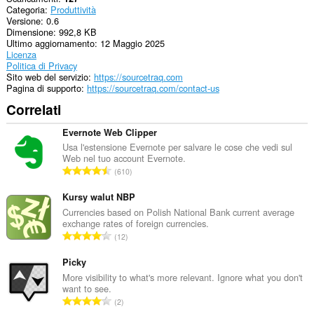
Categoria
Produttività
Versione
0.6
Dimensione
992,8 KB
Ultimo aggiornamento
12 Maggio 2025
Licenza
Politica di Privacy
Sito web del servizio
https://sourcetraq.com
Pagina di supporto
https://sourcetraq.com/contact-us
Correlati
Evernote Web Clipper
Usa l'estensione Evernote per salvare le cose che vedi sul
Web nel tuo account Evernote.
N
610
u
m
Kursy walut NBP
e
Currencies based on Polish National Bank current average
exchange rates of foreign currencies.
r
N
12
o
u
t
m
Picky
o
e
More visibility to what's more relevant. Ignore what you don't
t
want to see.
r
a
N
2
o
l