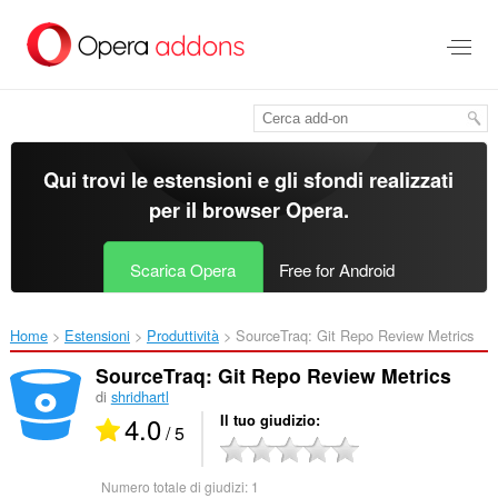
Passa
al
contenuto
principale
Qui trovi le estensioni e gli sfondi realizzati
per il
browser Opera
.
Scarica Opera
Free for Android
Home
Estensioni
Produttività
SourceTraq: Git Repo Review Metrics‎
SourceTraq: Git Repo Review Metrics
di
shridhartl
4.0
Il tuo giudizio
/ 5
Numero totale di giudizi:
1