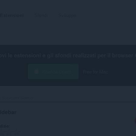
Estensioni
Sfondi
Sviluppa
ovi le estensioni e gli sfondi realizzati per il
browser 
Scarica Opera
Free for Mac
 Bookmark Sidebar‎
idebar
udizio