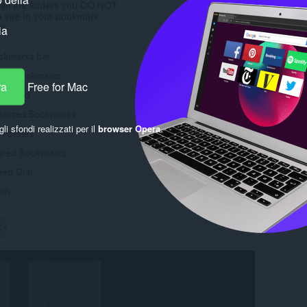
ia
ra
Free for Mac
gli sfondi realizzati per il
browser Opera
.