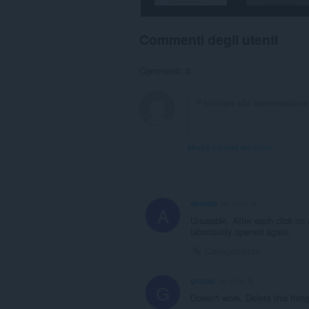
Commenti degli utenti
Commenti: 3
Mostra il thread dei forum
abrazzo
un anno fa
A
Unusable. After each click on 
laboriously opened again.
Collegamento
glucap
un anno fa
G
Doesn't work. Delete this thing