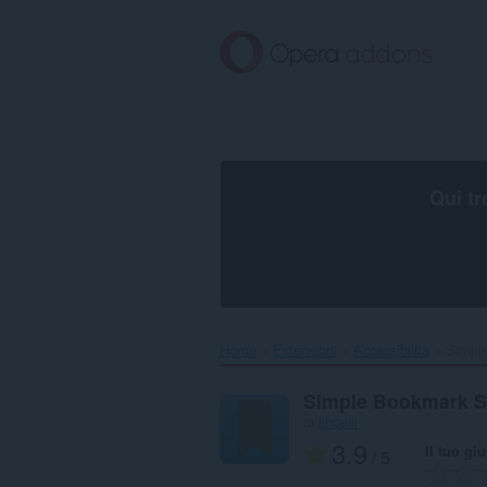
Passa
al
contenuto
principale
Qui tr
Home
Estensioni
Accessibilità
Simple
Simple Bookmark S
di
knoelli
3.9
Il tuo gi
/ 5