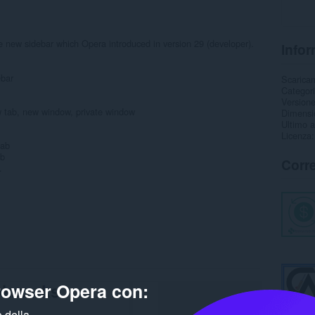
 new sidebar which Opera introduced in version 29 (developer).
Infor
ebar
Scarica
Categor
Version
w tab, new window, private window
Dimensi
Ultimo 
Licenza
tab
ab
Corre
.
browser Opera con:
 della