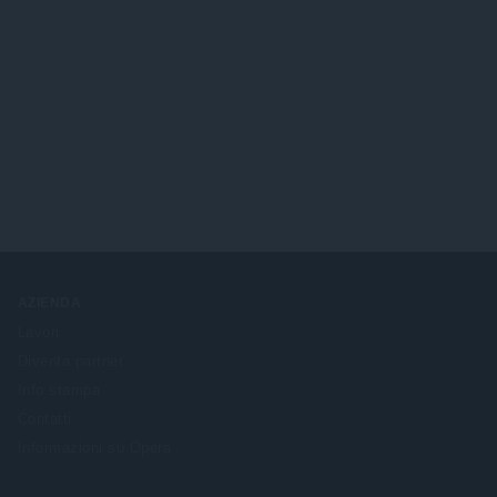
AZIENDA
Lavori
Diventa partner
Info stampa
Contatti
Informazioni su Opera