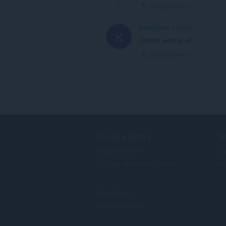
Collegamento
Kendrickdk
2 anni fa
K
Doesn't work at all.
Collegamento
SCARICA OPERA
SE
Browser per PC
Co
App per dispositivi mobili
Ac
Dev.Opera
Versione beta