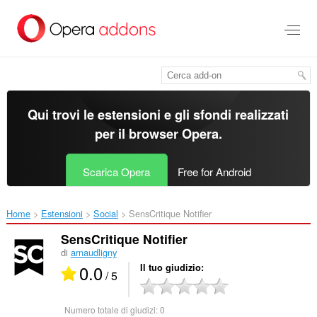
Passa
al
contenuto
principale
Qui trovi le estensioni e gli sfondi realizzati
per il
browser Opera
.
Scarica Opera
Free for Android
Home
Estensioni
Social
SensCritique Notifier‎
SensCritique Notifier
di
arnaudligny
0.0
Il tuo giudizio
/ 5
Numero totale di giudizi:
0