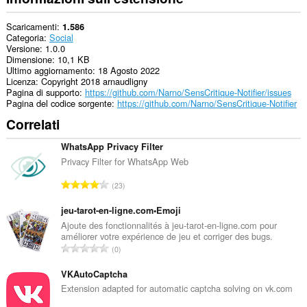
di
navigazione.
Scaricamenti
1.586
Categoria
Social
Versione
1.0.0
Dimensione
10,1 KB
Ultimo aggiornamento
18 Agosto 2022
Licenza
Copyright 2018 arnaudligny
Pagina di supporto
https://github.com/Narno/SensCritique-Notifier/issues
Pagina del codice sorgente
https://github.com/Narno/SensCritique-Notifier
Correlati
WhatsApp Privacy Filter
Privacy Filter for WhatsApp Web
N
23
u
m
jeu-tarot-en-ligne.com•Emoji
e
Ajoute des fonctionnalités à jeu-tarot-en-ligne.com pour
améliorer votre expérience de jeu et corriger des bugs.
r
N
0
o
u
t
m
VKAutoCaptcha
o
e
Extension adapted for automatic captcha solving on vk.com
t
r