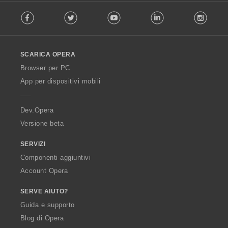
F
Facebook
Twitter
Youtube
LinkedIn
Instag
o
l
l
o
SCARICA OPERA
w
O
Browser per PC
p
App per dispositivi mobili
e
r
a
Dev.Opera
Versione beta
SERVIZI
Componenti aggiuntivi
Account Opera
SERVE AIUTO?
Guida e supporto
Blog di Opera