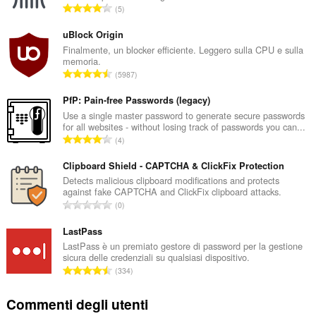
rich
N
5
notifications
u
and
m
display
uBlock Origin
them
e
Finalmente, un blocker efficiente. Leggero sulla CPU e sulla
to
memoria.
r
you
N
5987
o
in
u
t
the
m
PfP: Pain-free Passwords (legacy)
system
o
tray.
e
Use a single master password to generate secure passwords
t
for all websites - without losing track of passwords you can...
r
a
Questa
N
4
o
l
estensione
u
t
può
e
m
Clipboard Shield - CAPTCHA & ClickFix Protection
modificare
o
d
e
Detects malicious clipboard modifications and protects
le
t
i
against fake CAPTCHA and ClickFix clipboard attacks.
impostazioni
r
a
N
g
relative
0
o
l
alla
u
i
t
riservatezza.
e
m
LastPass
u
o
d
e
d
LastPass è un premiato gestore di password per la gestione
Questa
t
i
sicura delle credenziali su qualsiasi dispositivo.
r
i
estensione
a
N
g
può
334
o
z
l
u
accedere
i
t
i
e
alle
m
u
Commenti degli utenti
o
:
tue
d
e
d