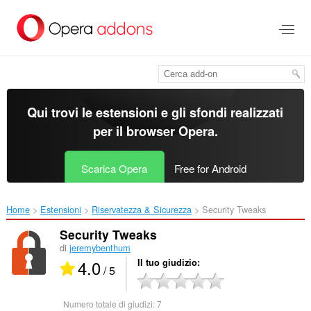
Passa
al
contenuto
principale
Qui trovi le estensioni e gli sfondi realizzati
per il
browser Opera
.
Scarica Opera
Free for Android
Home
Estensioni
Riservatezza & Sicurezza
Security Tweaks‎
Security Tweaks
di
jeremybenthum
4.0
Il tuo giudizio
/ 5
Numero totale di giudizi:
7