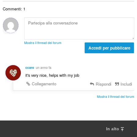
t
schede
i
r
i
e
a
g
Commenti: 1
o
alle
z
l
i
attività
t
i
e
di
u
o
:
d
navigazione.
d
t
i
i
a
g
z
l
i
Mostra il thread dei forum
i
e
Accedi per pubblicare
u
:
d
d
i
i
g
z
ccaro
un anno fa
i
i
it's very nice, helps with my job
u
:
d
Collegamento
Rispondi
Includi
i
z
Mostra il thread dei forum
i
:
In alto