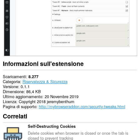
i
siti
web.
Questa
estensione
può
modificare
le
impostazioni
personalizzate
di
accesso
Informazioni sull'estensione
ai
cookie,
JavaScript
Scaricamenti
8.277
e
Categoria
Riservatezza & Sicurezza
plug-
Versione
0.1.1
in
Dimensione
86,4 KB
da
Ultimo aggiornamento
20 Novembre 2019
parte
Licenza
Copyright 2018 jeremybenthum
dei
Pagina di supporto
http://mybrowseraddon.com/security-tweaks.html
siti.
Correlati
This
extension
Self-Destructing Cookies
can
Delete cookies when browser is closed or once the tab is
create
closed to prevent tracking