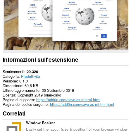
to
you
in
the
system
tray.
Questa
estensione
può
accedere
ai
tuoi
Informazioni sull'estensione
dati
su
tutti
Scaricamenti
29.326
i
Categoria
Produttività
siti
Versione
0.1.0
web.
Dimensione
60,5 KB
Ultimo aggiornamento
20 Settembre 2019
Licenza
Copyright 2019 brian-girko
Pagina di supporto
https://add0n.com/save-as-mhtml.html
Pagina del codice sorgente
https://add0n.com/save-as-mhtml.html
Correlati
Window Resizer
Easily set the layout (size & position) of your browser window