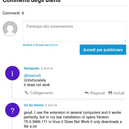
d
e
d
t
i
r
i
a
g
Commenti: 6
o
z
l
i
t
i
e
u
o
:
d
d
t
i
i
a
g
z
l
i
Mostra il thread dei forum
i
e
Accedi per pubblicare
u
:
d
d
i
i
g
z
ikaragozlu
2 anni fa
I
i
i
@beeto45
u
:
Unfortunately
d
it does not work
i
Collegamento
Rispondi
Includi
z
i
Un Ex Utente
5 anni fa
:
?
good, I use the extension in several computers and it works
perfectly, but in my last installation of opera Version:
75.0.3969.171 in linux it Does Not Work it only downloads a
file a,txt