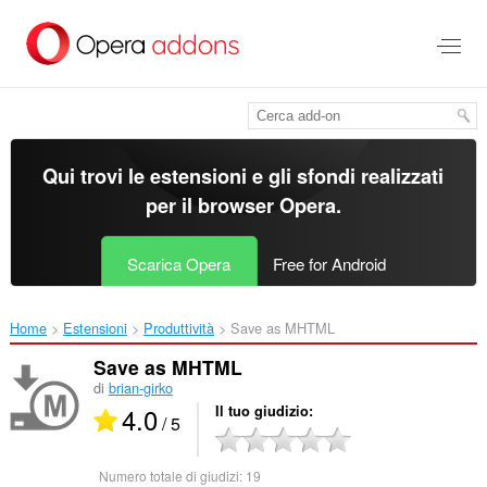
Passa
al
contenuto
principale
Qui trovi le estensioni e gli sfondi realizzati
per il
browser Opera
.
Scarica Opera
Free for Android
Home
Estensioni
Produttività
Save as MHTML‎
Save as MHTML
di
brian-girko
4.0
Il tuo giudizio
/ 5
Numero totale di giudizi:
19