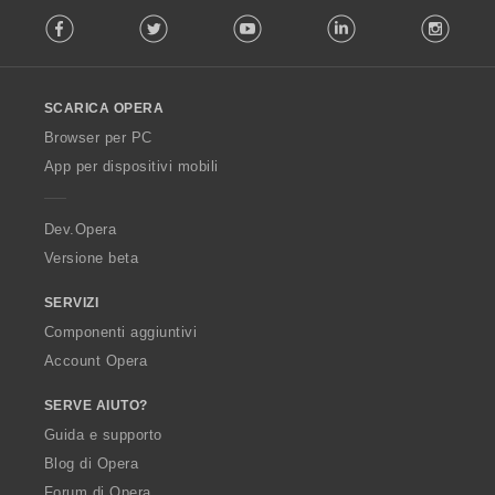
F
Facebook
Twitter
Youtube
LinkedIn
Instag
o
l
l
o
SCARICA OPERA
w
O
Browser per PC
p
App per dispositivi mobili
e
r
a
Dev.Opera
Versione beta
SERVIZI
Componenti aggiuntivi
Account Opera
SERVE AIUTO?
Guida e supporto
Blog di Opera
Forum di Opera