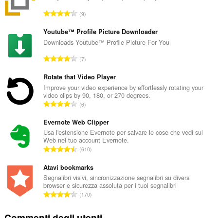
N
9
u
m
Youtube™ Profile Picture Downloader
e
Downloads Youtube™ Profile Picture For You
r
N
7
o
u
t
m
Rotate that Video Player
o
e
Improve your video experience by effortlessly rotating your
t
video clips by 90, 180, or 270 degrees.
r
a
N
6
o
l
u
t
e
m
Evernote Web Clipper
o
d
e
Usa l'estensione Evernote per salvare le cose che vedi sul
t
i
Web nel tuo account Evernote.
r
a
N
g
610
o
l
u
i
t
e
m
Atavi bookmarks
u
o
d
e
d
Segnalibri visivi, sincronizzazione segnalibri su diversi
t
i
browser e sicurezza assoluta per i tuoi segnalibri
r
i
a
N
g
170
o
z
l
u
i
t
i
e
m
u
Commenti degli utenti
o
: