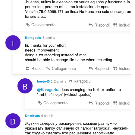
-buenas, utilizo la extension en varios equiṕos y funciona a la
perfeccion, pero en mi ultima instalacion de opera
Versión:75.0.3969.171 en linux No Funciona solo descarga un
fichero a,txt.
Collegamento
Rispondi
Includi
ikaragozlu
6 anni fa
I
hi, thanks for your effort
needs improvement
doing a.txt recording instead of mht
should be able to change file name when recording
Riduci
Collegamento
Rispondi
Includi
ikaragozlu
beeto45 0
2 anni fa
B
@ikaragozlu
: does changing the text extention to
".mhtml" help? (without quotes)
Collegamento
Rispondi
Includi
Dr-Abyss
6 anni fa
D
Жуткий склероз у расширения, каждый раз нужно
указывать папку отличную от папки "загрузки", неужели
так трудно сделать что расширение запоминало