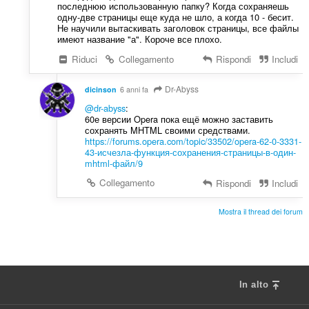
последнюю использованную папку? Когда сохраняешь
одну-две страницы еще куда не шло, а когда 10 - бесит.
Не научили вытаскивать заголовок страницы, все файлы
имеют название "а". Короче все плохо.
Riduci
Collegamento
Rispondi
Includi
Dr-Abyss
dicinson
6 anni fa
@dr-abyss
:
60е версии Opera пока ещё можно заставить
сохранять MHTML своими средствами.
https://forums.opera.com/topic/33502/opera-62-0-3331-
43-исчезла-функция-сохранения-страницы-в-один-
mhtml-файл/9
Collegamento
Rispondi
Includi
Mostra il thread dei forum
In alto