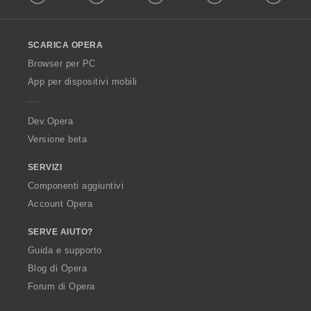
l
l
o
SCARICA OPERA
w
O
Browser per PC
p
App per dispositivi mobili
e
r
a
Dev.Opera
Versione beta
SERVIZI
Componenti aggiuntivi
Account Opera
SERVE AIUTO?
Guida e supporto
Blog di Opera
Forum di Opera