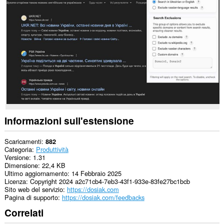
su
alcuni
siti
web.
Questa
estensione
può
accedere
alle
tue
schede
e
alle
attività
Informazioni sull'estensione
di
navigazione.
Scaricamenti
882
Categoria
Produttività
Versione
1.31
Dimensione
22,4 KB
Ultimo aggiornamento
14 Febbraio 2025
Licenza
Copyright 2024 a2c71cb4-7eb3-43f1-933e-83fe27bc1bcb
Sito web del servizio
https://dosiak.com
Pagina di supporto
https://dosiak.com/feedbacks
Correlati