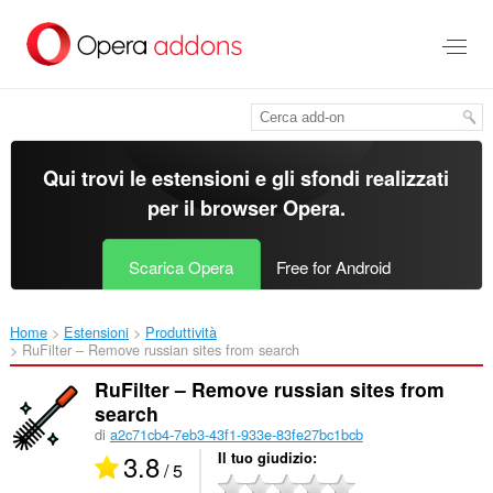
Passa
al
contenuto
principale
Qui trovi le estensioni e gli sfondi realizzati
per il
browser Opera
.
Scarica Opera
Free for Android
Home
Estensioni
Produttività
RuFilter – Remove russian sites from search‎
RuFilter – Remove russian sites from
search
di
a2c71cb4-7eb3-43f1-933e-83fe27bc1bcb
3.8
Il tuo giudizio
/ 5