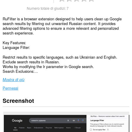
Numero totale di giudizi:
7
RuFilter is a browser extension designed to help users clean up Google
search results by filtering out unwanted Russian content. It provides
advanced filtering options to ensure a more relevant and personalized
search experience.
Key Features:
Language Filter:
Restrict results to specific languages, such as Ukrainian and English.
Exclude search results in Russian.
Works by modifying the lr parameter in Google search.
Search Exclusions:...
Mostra di più
Permessi
Screenshot
Questa
estensione
può
accedere
ai
tuoi
dati