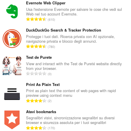
Evernote Web Clipper
Usa l'estensione Evernote per salvare le cose che vedi sul
Web nel tuo account Evernote.
N
610
u
m
DuckDuckGo Search & Tracker Protection
e
Protegge i tuoi dati. Ricerca privata con AI opzionale,
navigazione privata e blocco degli annunci.
r
N
780
o
u
t
m
Test de Purete
o
e
View and interact with the Test de Pureté website directly
t
from your browser.
r
a
N
0
o
l
u
t
e
m
Print As Plain Text
o
d
e
Print as plain text the content of web pages with rapid
t
i
preview using context menu
r
a
N
g
2
o
l
u
i
t
e
m
Atavi bookmarks
u
o
d
e
d
Segnalibri visivi, sincronizzazione segnalibri su diversi
t
i
browser e sicurezza assoluta per i tuoi segnalibri
r
i
a
N
g
170
o
z