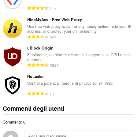
r
N
11
o
u
t
m
HideMyAss - Free Web Proxy
o
e
Use free web proxy to surf anonymously online, hide your IP
t
address, and protect your online identity.
r
a
N
62
o
l
u
t
e
m
uBlock Origin
o
d
e
Finalmente, un blocker efficiente. Leggero sulla CPU e sulla
t
i
memoria.
r
a
N
g
5987
o
l
u
i
t
e
m
NoLeaks
u
o
d
e
d
Controlla potenziali perdite di privacy sui siti Web
t
i
r
i
a
N
g
1
o
z
l
u
i
t
i
e
m
u
Commenti degli utenti
o
:
d
e
d
t
i
r
i
a
g
Commenti: 0
o
z
l
i
t
i
e
u
o
: