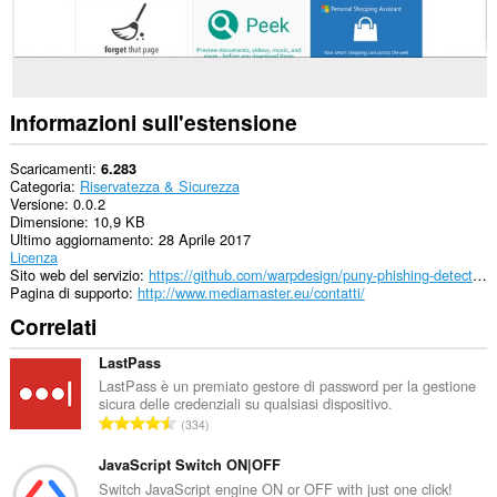
Informazioni sull'estensione
Scaricamenti
6.283
Categoria
Riservatezza & Sicurezza
Versione
0.0.2
Dimensione
10,9 KB
Ultimo aggiornamento
28 Aprile 2017
Licenza
Sito web del servizio
https://github.com/warpdesign/puny-phishing-detection
Pagina di supporto
http://www.mediamaster.eu/contatti/
Correlati
LastPass
LastPass è un premiato gestore di password per la gestione
sicura delle credenziali su qualsiasi dispositivo.
N
334
u
m
JavaScript Switch ON|OFF
e
Switch JavaScript engine ON or OFF with just one click!