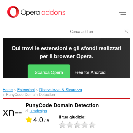
Passa
al
contenuto
principale
Qui trovi le estensioni e gli sfondi realizzati
per il
browser Opera
.
Scarica Opera
Free for Android
Home
Estensioni
Riservatezza & Sicurezza
PunyCode Domain Detection‎
PunyCode Domain Detection
di
ulmdesign
4.0
Il tuo giudizio
/ 5