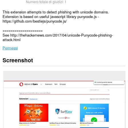
Numero totale di giudizi:
1
This extension attempts to detect phishing with unicode domains.
Extension is based on useful javascript library punycode.js -
https://github.com/bestiejs/punycode.js/
====================
See http://thehackernews.com/2017/04/unicode-Punycode-phishing-
attack.html
Permessi
Screenshot
Questa
estensione
può
accedere
ai
tuoi
dati
su
alcuni
siti
web.