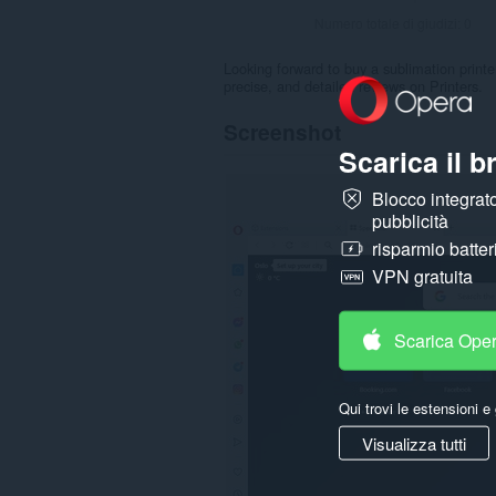
Numero totale di giudizi:
0
Looking forward to buy a sublimation printe
precise, and detailed reviews on Printers.
Screenshot
Scarica il 
Blocco integrato
pubblicità
risparmio batter
VPN gratuita
Scarica Ope
Qui trovi le estensioni e 
Visualizza tutti