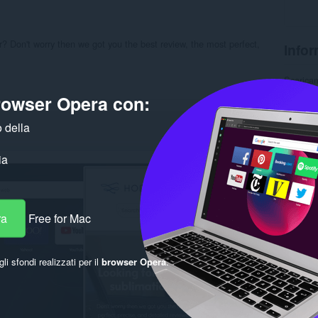
r? Don't worry then we got you the best review, the most perfect,
Infor
Scarica
Categor
browser Opera con:
Version
Dimensi
Ultimo 
 della
Licenza
Politica 
ia
Sito web
Pagina d
Corre
ra
Free for Mac
gli sfondi realizzati per il
browser Opera
.