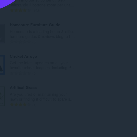
r
utilizzando il bottone zoom per una...
o
N
193
t
u
o
m
Homeoure Furniture Guide
t
e
Homeoure is a leading home & office
a
r
furniture guides & reviews blog to h...
l
o
N
0
e
t
u
d
o
m
Cricket Arroyo
i
t
e
Get the latest updates on all your
g
a
r
favorite cricket leagues, including P...
i
l
o
N
0
u
e
t
u
d
d
o
m
Artifical Grass
i
i
t
e
Are you tired of maintaining your
z
g
a
r
lawn or finding it difficult to spare s...
i
i
l
o
N
4
:
u
e
t
u
d
d
o
m
i
i
t
e
z
g
a
r
i
i
l
o