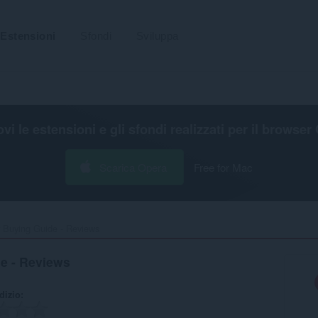
Estensioni
Sfondi
Sviluppa
ovi le estensioni e gli sfondi realizzati per il
browser 
Scarica Opera
Free for Mac
r Buying Guide - Reviews‎
de - Reviews
udizio