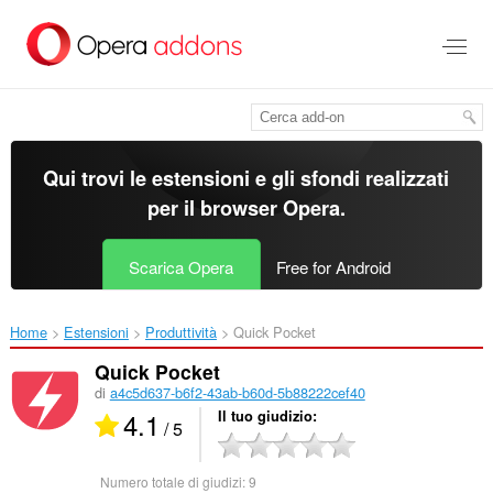
Passa
al
contenuto
principale
Qui trovi le estensioni e gli sfondi realizzati
per il
browser Opera
.
Scarica Opera
Free for Android
Home
Estensioni
Produttività
Quick Pocket‎
Quick Pocket
di
a4c5d637-b6f2-43ab-b60d-5b88222cef40
4.1
Il tuo giudizio
/ 5
Numero totale di giudizi:
9