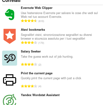
Correlati
Evernote Web Clipper
Usa l'estensione Evernote per salvare le cose che vedi sul
Web nel tuo account Evernote.
N
610
u
m
Atavi bookmarks
e
Segnalibri visivi, sincronizzazione segnalibri su diversi
browser e sicurezza assoluta per i tuoi segnalibri
r
N
170
o
u
t
m
Salary Seeker
o
e
Take the guess work out of job hunting.
t
r
a
N
2
o
l
u
t
e
m
Print the current page
o
d
e
Quickly print the current page with just a click
t
i
r
a
N
g
4
o
l
u
i
t
e
m
Yandex Wordstat Assistant
u
o
d
e
d
t
i
r
i