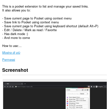
This is a pocket extension to list and manage your saved links.
It also allows you to:
- Save current page to Pocket using context menu
- Save link to Pocket using context menu
- Save current page to Pocket using keyboard shortcut (default Alt+P)
- Edit / Delete / Mark as read / Favorite
- Has dark mode :)
- And more to come
How to use:...
Mostra di più
Permessi
Screenshot
Questa
estensione
può
accedere
ai
tuoi
dati
su
alcuni
siti