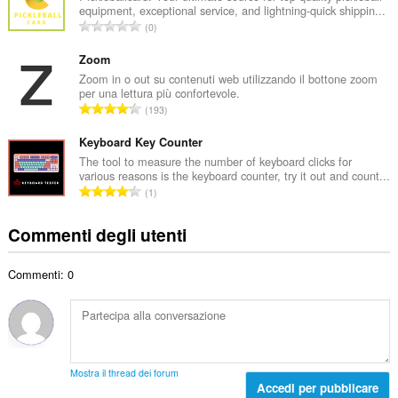
t
equipment, exceptional service, and lightning-quick shippin...
r
a
N
0
o
l
u
t
e
m
Zoom
o
d
e
Zoom in o out su contenuti web utilizzando il bottone zoom
t
i
per una lettura più confortevole.
r
a
N
g
193
o
l
u
i
t
e
m
Keyboard Key Counter
u
o
d
e
d
The tool to measure the number of keyboard clicks for
t
i
various reasons is the keyboard counter, try it out and count...
r
i
a
N
g
1
o
z
l
u
i
t
i
e
m
u
Commenti degli utenti
o
:
d
e
d
t
i
r
i
a
g
Commenti: 0
o
z
l
i
t
i
e
u
o
:
d
d
t
i
i
a
g
z
l
i
Mostra il thread dei forum
i
e
Accedi per pubblicare
u