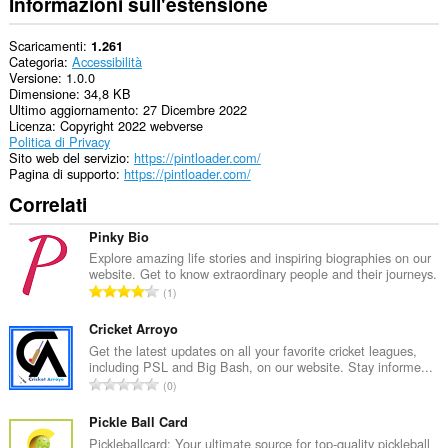
Informazioni sull'estensione
Scaricamenti
1.261
Categoria
Accessibilità
Versione
1.0.0
Dimensione
34,8 KB
Ultimo aggiornamento
27 Dicembre 2022
Licenza
Copyright 2022 webverse
Politica di Privacy
Sito web del servizio
https://pintloader.com/
Pagina di supporto
https://pintloader.com/
Correlati
Pinky Bio
Explore amazing life stories and inspiring biographies on our
website. Get to know extraordinary people and their journeys.
N
1
u
m
Cricket Arroyo
e
Get the latest updates on all your favorite cricket leagues,
including PSL and Big Bash, on our website. Stay informe...
r
N
0
o
u
t
m
Pickle Ball Card
o
e
Pickleballcard: Your ultimate source for top-quality pickleball