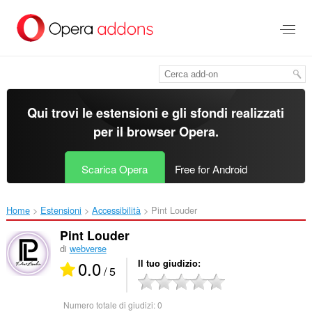
Passa
al
contenuto
principale
Qui trovi le estensioni e gli sfondi realizzati
per il
browser Opera
.
Scarica Opera
Free for Android
Home
Estensioni
Accessibilità
Pint Louder‎
Pint Louder
di
webverse
0.0
Il tuo giudizio
/ 5
Numero totale di giudizi:
0