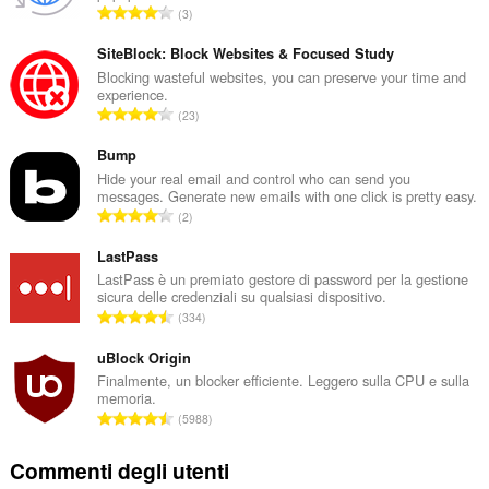
N
3
u
m
SiteBlock: Block Websites & Focused Study
e
Blocking wasteful websites, you can preserve your time and
experience.
r
N
23
o
u
t
m
Bump
o
e
Hide your real email and control who can send you
t
messages. Generate new emails with one click is pretty easy.
r
a
N
2
o
l
u
t
e
m
LastPass
o
d
e
LastPass è un premiato gestore di password per la gestione
t
i
sicura delle credenziali su qualsiasi dispositivo.
r
a
N
g
334
o
l
u
i
t
e
m
uBlock Origin
u
o
d
e
d
Finalmente, un blocker efficiente. Leggero sulla CPU e sulla
t
i
memoria.
r
i
a
N
g
5988
o
z
l
u
i
t
i
e
m
u
Commenti degli utenti
o
:
d
e
d