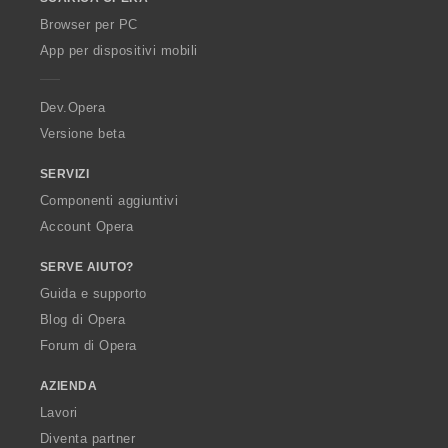
w
O
Browser per PC
p
App per dispositivi mobili
e
r
a
Dev.Opera
Versione beta
SERVIZI
Componenti aggiuntivi
Account Opera
SERVE AIUTO?
Guida e supporto
Blog di Opera
Forum di Opera
AZIENDA
Lavori
Diventa partner