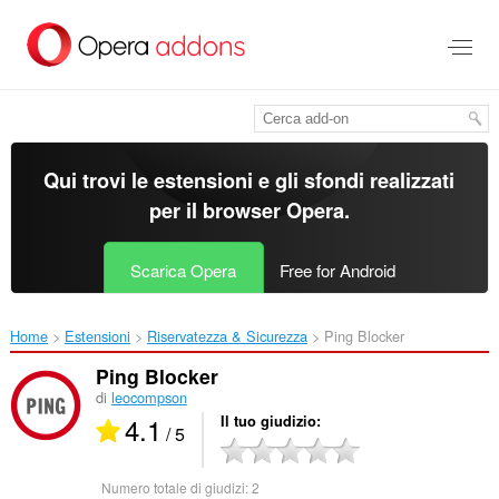
Passa
al
contenuto
principale
Qui trovi le estensioni e gli sfondi realizzati
per il
browser Opera
.
Scarica Opera
Free for Android
Home
Estensioni
Riservatezza & Sicurezza
Ping Blocker‎
Ping Blocker
di
leocompson
4.1
Il tuo giudizio
/ 5
Numero totale di giudizi:
2