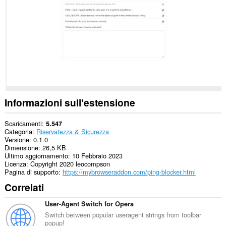
i
siti
web.
Informazioni sull'estensione
Scaricamenti
5.547
Categoria
Riservatezza & Sicurezza
Versione
0.1.0
Dimensione
26,5 KB
Ultimo aggiornamento
10 Febbraio 2023
Licenza
Copyright 2020 leocompson
Pagina di supporto
https://mybrowseraddon.com/ping-blocker.html
Correlati
User-Agent Switch for Opera
Switch between popular useragent strings from toolbar
popup!