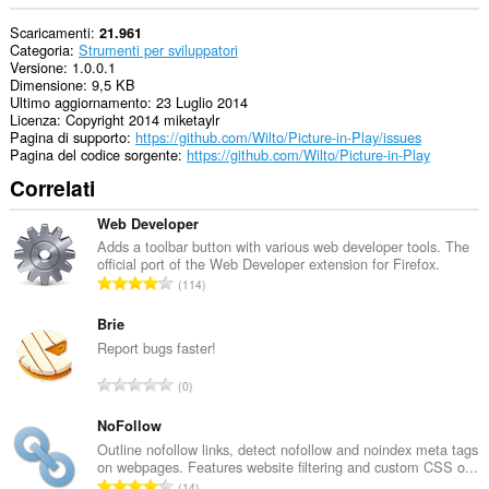
Scaricamenti
21.961
Categoria
Strumenti per sviluppatori
Versione
1.0.0.1
Dimensione
9,5 KB
Ultimo aggiornamento
23 Luglio 2014
Licenza
Copyright 2014 miketaylr
Pagina di supporto
https://github.com/Wilto/Picture-in-Play/issues
Pagina del codice sorgente
https://github.com/Wilto/Picture-in-Play
Correlati
Web Developer
Adds a toolbar button with various web developer tools. The
official port of the Web Developer extension for Firefox.
N
114
u
m
Brie
e
Report bugs faster!
r
N
0
o
u
t
m
NoFollow
o
e
Outline nofollow links, detect nofollow and noindex meta tags
t
on webpages. Features website filtering and custom CSS o...
r
a
N
14