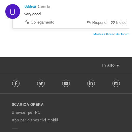
i
g
z
Uddettt
2 anni fa
U
i
i
very good
u
:
d
Collegamento
Rispondi
Includi
i
z
Mostra il thread dei forum
i
:
In alto
F
Facebook
Twitter
Youtube
LinkedIn
Instag
o
l
l
o
SCARICA OPERA
w
O
Browser per PC
p
App per dispositivi mobili
e
r