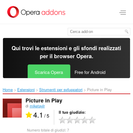
Passa
al
contenuto
principale
Qui trovi le estensioni e gli sfondi realizzati
per il
browser Opera
.
Scarica Opera
Free for Android
Home
Estensioni
Strumenti per sviluppatori
Picture in Play‎
Picture in Play
di
miketaylr
4.1
Il tuo giudizio
/ 5
Numero totale di giudizi:
7