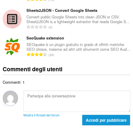
o
l
u
t
e
m
Sheets2JSON - Convert Google Sheets
o
d
e
Convert public Google Sheets into clean JSON or CSV.
t
i
Sheet2JSON is a lightweight extractor that reads Google S...
r
a
N
g
0
o
l
u
i
t
e
m
SeoQuake extension
u
o
d
e
d
SEOquake è un plugin gratuito in grado di offrirti metriche
t
i
SEO chiave, insieme ad altri utili strumenti come SEO Aud...
r
i
a
N
g
24
o
z
l
u
i
t
i
e
m
u
Commenti degli utenti
o
:
d
e
d
t
i
r
i
a
g
Commenti: 1
o
z
l
i
t
i
e
u
o
:
d
d
t
i
i
a
g
z
l
i
Mostra il thread dei forum
i
e
Accedi per pubblicare
u
:
d
d
i