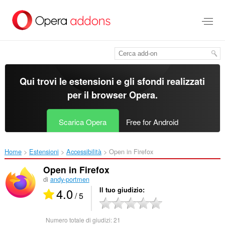
Passa
al
contenuto
principale
Qui trovi le estensioni e gli sfondi realizzati
per il
browser Opera
.
Scarica Opera
Free for Android
Home
Estensioni
Accessibilità
Open in Firefox‎
Open in Firefox
di
andy-portmen
4.0
Il tuo giudizio
/ 5
Numero totale di giudizi:
21