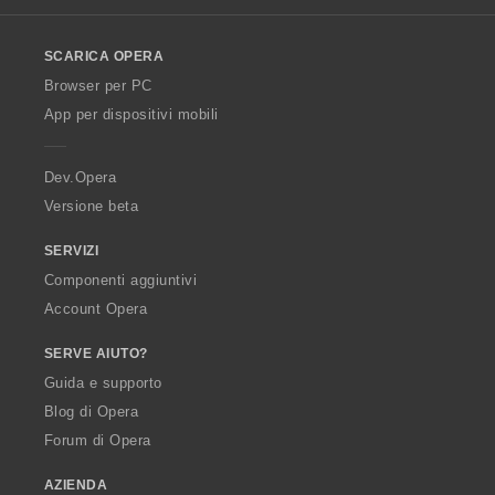
l
o
SCARICA OPERA
w
O
Browser per PC
p
App per dispositivi mobili
e
r
a
Dev.Opera
Versione beta
SERVIZI
Componenti aggiuntivi
Account Opera
SERVE AIUTO?
Guida e supporto
Blog di Opera
Forum di Opera
AZIENDA