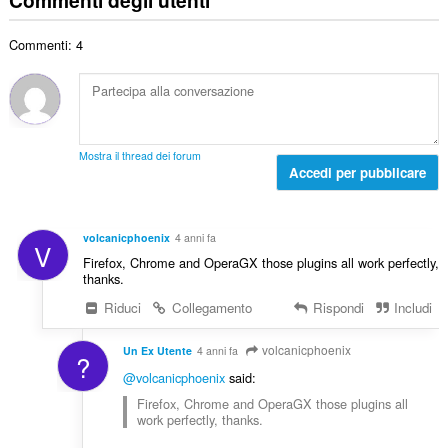
d
e
d
t
i
r
i
a
g
Commenti: 4
o
z
l
i
t
i
e
u
o
:
d
d
t
i
i
a
g
z
l
i
Mostra il thread dei forum
i
e
Accedi per pubblicare
u
:
d
d
i
i
g
z
volcanicphoenix
4 anni fa
V
i
i
Firefox, Chrome and OperaGX those plugins all work perfectly,
u
:
thanks.
d
Riduci
Collegamento
Rispondi
Includi
i
z
i
volcanicphoenix
Un Ex Utente
4 anni fa
?
:
@volcanicphoenix
said:
Firefox, Chrome and OperaGX those plugins all
work perfectly, thanks.