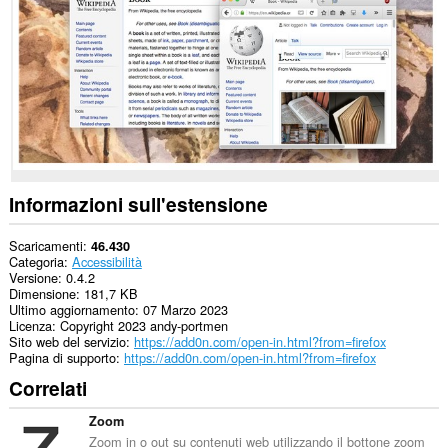
i
siti
web.
This
extension
can
exchange
messages
with
programs
other
than
Informazioni sull'estensione
Opera.
Questa
Scaricamenti
46.430
estensione
Categoria
Accessibilità
può
Versione
0.4.2
accedere
Dimensione
181,7 KB
alle
Ultimo aggiornamento
07 Marzo 2023
tue
Licenza
Copyright 2023 andy-portmen
schede
Sito web del servizio
https://add0n.com/open-in.html?from=firefox
e
Pagina di supporto
https://add0n.com/open-in.html?from=firefox
alle
Correlati
attività
di
navigazione.
Zoom
Zoom in o out su contenuti web utilizzando il bottone zoom