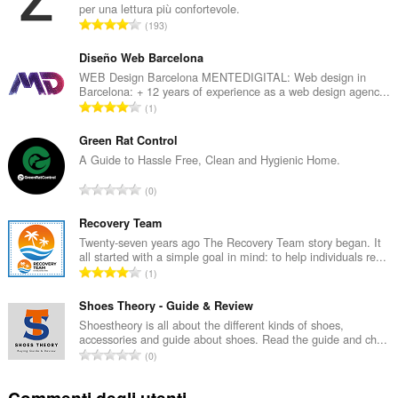
per una lettura più confortevole.
N
193
u
m
Diseño Web Barcelona
e
WEB Design Barcelona MENTEDIGITAL: Web design in
Barcelona: + 12 years of experience as a web design agenc...
r
N
1
o
u
t
m
Green Rat Control
o
e
A Guide to Hassle Free, Clean and Hygienic Home.
t
r
a
N
0
o
l
u
t
e
m
Recovery Team
o
d
e
Twenty-seven years ago The Recovery Team story began. It
t
i
all started with a simple goal in mind: to help individuals re...
r
a
N
g
1
o
l
u
i
t
e
m
Shoes Theory - Guide & Review
u
o
d
e
d
Shoestheory is all about the different kinds of shoes,
t
i
accessories and guide about shoes. Read the guide and ch...
r
i
a
N
g
0
o
z
l
u
i
t
i
e
m
u
Commenti degli utenti
o
: