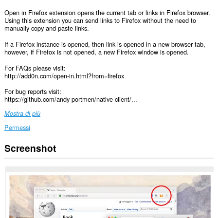
Open in Firefox extension opens the current tab or links in Firefox browser.
Using this extension you can send links to Firefox without the need to
manually copy and paste links.
If a Firefox instance is opened, then link is opened in a new browser tab,
however, if Firefox is not opened, a new Firefox window is opened.
For FAQs please visit:
http://add0n.com/open-in.html?from=firefox
For bug reports visit:
https://github.com/andy-portmen/native-client/...
Mostra di più
Permessi
Screenshot
Questa
estensione
può
accedere
ai
tuoi
dati
su
tutti