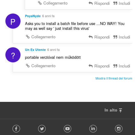
Collegamento
Rispondi
Includi
PsyaNyde
6 anni fa
P
Asks you to install a batch file before use ...NO WAY! You
may as well say ' just install this virus'
Collegamento
Rispondi
Includi
Un Ex Utente
6 anni fa
?
portable verzióval nem működött
Collegamento
Rispondi
Includi
Mostra il thread dei forum
In alto
F
Facebook
Twitter
Youtube
LinkedIn
Instag
o
l