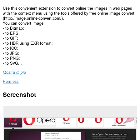
Use this convenient extension to convert online the images in web pages
with the context menu using the tools offered by free online image convert
(http://image.online-convert.com/).
You can convert image:
- to Bitmap;
- to EPS;
- to GIF;
- to HDR using EXR format;
- to ICO;
- to JPG;
- to PNG;
- to SVG...
Mostra di più
Permessi
Screenshot
Questa
estensione
può
accedere
ai
tuoi
dati
su
tutti
i