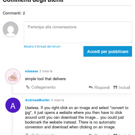
d
e
d
t
i
r
i
a
g
Commenti: 2
o
z
l
i
t
i
e
u
o
:
d
d
t
i
i
a
g
z
l
i
Mostra il thread dei forum
i
e
Accedi per pubblicare
u
:
d
d
i
i
g
z
edaaaaa
2 mesi fa
i
i
simple tool that delivers
u
:
d
Collegamento
Rispondi
Includi
i
z
AndreasMueller
4 mesi fa
A
i
Useless. If you right-click on an image and select "convert to
:
jpg", it just opens a website where you then have to click
around until you can download the image... you could just
bookmark the website instead. There is no automatic
conversion and download when clicking on an image.