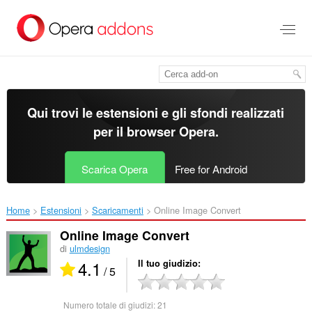
Passa
al
contenuto
principale
Qui trovi le estensioni e gli sfondi realizzati
per il
browser Opera
.
Scarica Opera
Free for Android
Home
Estensioni
Scaricamenti
Online Image Convert‎
Online Image Convert
di
ulmdesign
4.1
Il tuo giudizio
/ 5
Numero totale di giudizi:
21