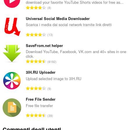
download your favorite YouTube Shorts videos for free as...
N
8
u
m
Universal Social Media Downloader
e
Scarica i media dai social network tramite link diretti
r
N
13
o
u
t
m
SaveFrom.net helper
o
e
Download YouTube, Facebook, VK.com and 40+ sites in one
t
click.
r
a
N
8192
o
l
u
t
e
m
3IH.RU Uploader
o
d
e
Upload selected image to 3IH.RU
t
i
r
a
N
g
9
o
l
u
i
t
e
m
Free File Sender
u
o
d
e
d
Free file transfer
t
i
r
i
a
N
g
39
o
z
l
u
i
t
i
e
m
u
Commenti degli utenti
o
: