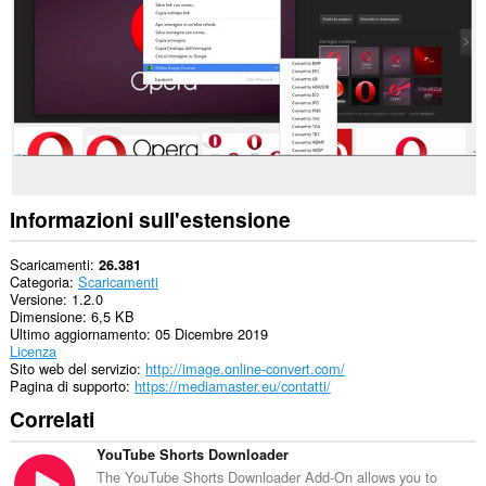
siti
web.
Questa
estensione
può
accedere
alle
tue
schede
e
alle
Informazioni sull'estensione
attività
di
navigazione.
Scaricamenti
26.381
Categoria
Scaricamenti
Versione
1.2.0
Dimensione
6,5 KB
Ultimo aggiornamento
05 Dicembre 2019
Licenza
Sito web del servizio
http://image.online-convert.com/
Pagina di supporto
https://mediamaster.eu/contatti/
Correlati
YouTube Shorts Downloader
The YouTube Shorts Downloader Add-On allows you to