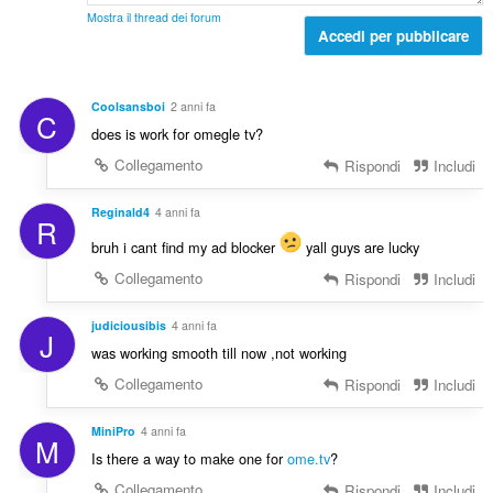
z
l
i
Mostra il thread dei forum
i
e
Accedi per pubblicare
u
:
d
d
i
i
g
z
Coolsansboi
2 anni fa
C
i
i
does is work for omegle tv?
u
:
d
Collegamento
Rispondi
Includi
i
z
Reginald4
4 anni fa
R
i
bruh i cant find my ad blocker
yall guys are lucky
:
Collegamento
Rispondi
Includi
judiciousibis
4 anni fa
J
was working smooth till now ,not working
Collegamento
Rispondi
Includi
MiniPro
4 anni fa
M
Is there a way to make one for
ome.tv
?
Collegamento
Rispondi
Includi