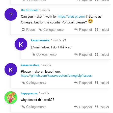
Un Ex Utente
5 anni fa
?
Can you make it work for
https://chat-pt.com
? Same as
Omegle, but for the country Portugal, please?
Riduci
Collegamento
Rispondi
Includi
kaaaxcreators
5 anni fa
K
@mrshadow: I dont think so
Collegamento
Rispondi
Includi
kaaaxcreators
5 anni fa
K
Please make an issue here:
https://github.com/kaaaxcreators/omegleip/issues
Collegamento
Rispondi
Includi
happyszzzzs
5 anni fa
why dosent this work??
Collegamento
Rispondi
Includi