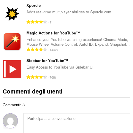
t
m
Xporcle
o
e
Adds real-time multiplayer abilities to Sporcle.com
t
r
a
N
1
o
l
u
t
e
m
Magic Actions for YouTube™
o
d
e
Enhance your YouTube watching experience! Cinema Mode,
t
i
Mouse Wheel Volume Control, AutoHD, Expand, Snapshot...
r
a
N
g
1442
o
l
u
i
t
e
m
Sidebar for YouTube™
u
o
d
e
d
Easy Access to YouTube via Sidebar UI
t
i
r
i
a
N
g
708
o
z
l
u
i
t
i
e
m
u
Commenti degli utenti
o
:
d
e
d
t
i
r
i
a
g
Commenti: 8
o
z
l
i
t
i
e
u
o
:
d
d
t
i
i
a
g