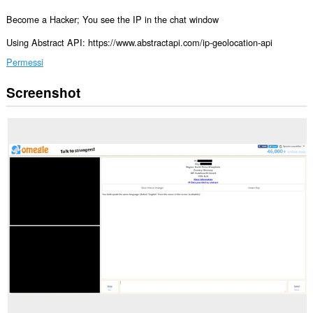
Become a Hacker; You see the IP in the chat window
Using Abstract API: https://www.abstractapi.com/ip-geolocation-api
Permessi
Screenshot
Questa
estensione
può
accedere
ai
tuoi
dati
su
alcuni
siti
web.
Questa
estensione
può
accedere
alle
tue
schede
e