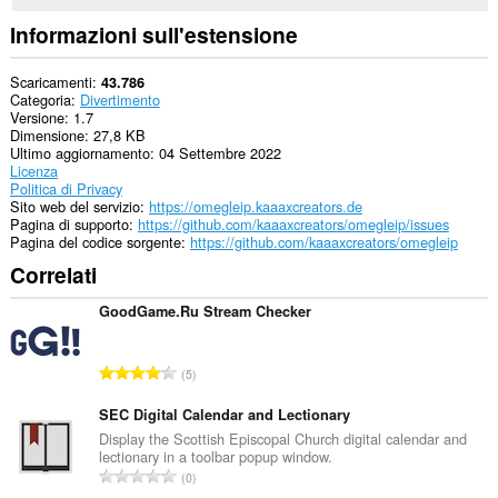
alle
attività
Informazioni sull'estensione
di
navigazione.
Scaricamenti
43.786
Categoria
Divertimento
Versione
1.7
Dimensione
27,8 KB
Ultimo aggiornamento
04 Settembre 2022
Licenza
Politica di Privacy
Sito web del servizio
https://omegleip.kaaaxcreators.de
Pagina di supporto
https://github.com/kaaaxcreators/omegleip/issues
Pagina del codice sorgente
https://github.com/kaaaxcreators/omegleip
Correlati
GoodGame.Ru Stream Checker
N
5
u
m
SEC Digital Calendar and Lectionary
e
Display the Scottish Episcopal Church digital calendar and
lectionary in a toolbar popup window.
r
N
0
o
u