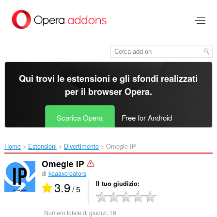
Passa
al
contenuto
principale
Qui trovi le estensioni e gli sfondi realizzati
per il
browser Opera
.
Scarica Opera
Free for Android
Home
Estensioni
Divertimento
Omegle IP‎
Omegle IP
di
kaaaxcreators
3.9
Il tuo giudizio
/ 5
Numero totale di giudizi:
16