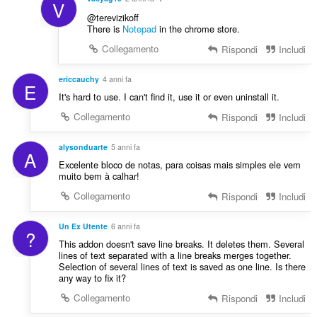
V
@terevizikoff
There is
Notepad
in the chrome store.
Collegamento
Rispondi
Includi
ericcauchy
4 anni fa
E
It's hard to use. I can't find it, use it or even uninstall it.
Collegamento
Rispondi
Includi
alysonduarte
5 anni fa
A
Excelente bloco de notas, para coisas mais simples ele vem
muito bem à calhar!
Collegamento
Rispondi
Includi
Un Ex Utente
6 anni fa
?
This addon doesn't save line breaks. It deletes them. Several
lines of text separated with a line breaks merges together.
Selection of several lines of text is saved as one line. Is there
any way to fix it?
Collegamento
Rispondi
Includi