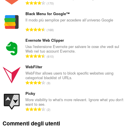
N
170
u
m
Black Menu for Google™
e
Il modo più semplice per accedere all’universo Google
r
N
168
o
u
t
m
Evernote Web Clipper
o
e
Usa l'estensione Evernote per salvare le cose che vedi sul
t
Web nel tuo account Evernote.
r
a
N
610
o
l
u
t
e
m
WebFilter
o
d
e
WebFilter allows users to block specific websites using
t
i
categorical blacklist of URLs.
r
a
N
g
9
o
l
u
i
t
e
m
Picky
u
o
d
e
d
More visibility to what's more relevant. Ignore what you don't
t
i
want to see.
r
i
a
N
g
2
o
z
l
u
i
t
i
e
m
u
Commenti degli utenti
o
:
d
e
d