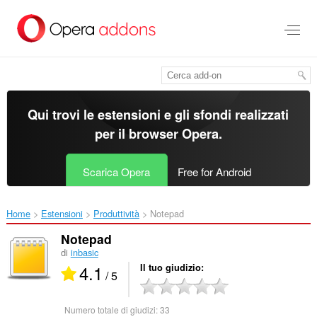
Passa
al
contenuto
principale
Qui trovi le estensioni e gli sfondi realizzati
per il
browser Opera
.
Scarica Opera
Free for Android
Home
Estensioni
Produttività
Notepad‎
Notepad
di
inbasic
4.1
Il tuo giudizio
/ 5
Numero totale di giudizi:
33