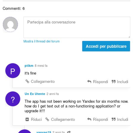
t
i
r
i
a
g
Commenti: 6
o
z
l
i
t
i
e
u
o
:
d
d
t
i
i
a
g
z
l
i
Mostra il thread dei forum
i
e
Accedi per pubblicare
u
:
d
d
i
i
g
z
ptikm
8 mesi fa
P
i
i
it's fine
u
:
d
Collegamento
Rispondi
Includi
i
z
Un Ex Utente
2 anni fa
?
i
The app has not been working on Yandex for six months now.
:
how do I get text out of a non-functioning application? or
upgrade it!!!
Riduci
Collegamento
Rispondi
Includi
vasyag19
2 anni fa