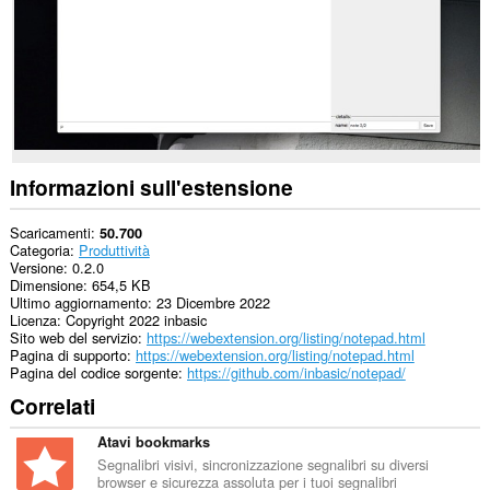
Informazioni sull'estensione
Scaricamenti
50.700
Categoria
Produttività
Versione
0.2.0
Dimensione
654,5 KB
Ultimo aggiornamento
23 Dicembre 2022
Licenza
Copyright 2022 inbasic
Sito web del servizio
https://webextension.org/listing/notepad.html
Pagina di supporto
https://webextension.org/listing/notepad.html
Pagina del codice sorgente
https://github.com/inbasic/notepad/
Correlati
Atavi bookmarks
Segnalibri visivi, sincronizzazione segnalibri su diversi
browser e sicurezza assoluta per i tuoi segnalibri