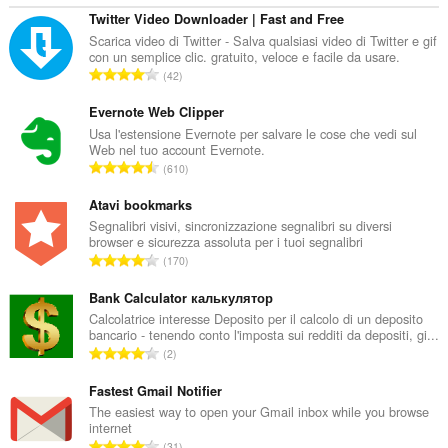
Twitter Video Downloader | Fast and Free
Scarica video di Twitter - Salva qualsiasi video di Twitter e gif
con un semplice clic. gratuito, veloce e facile da usare.
N
42
u
m
Evernote Web Clipper
e
Usa l'estensione Evernote per salvare le cose che vedi sul
Web nel tuo account Evernote.
r
N
610
o
u
t
m
Atavi bookmarks
o
e
Segnalibri visivi, sincronizzazione segnalibri su diversi
t
browser e sicurezza assoluta per i tuoi segnalibri
r
a
N
170
o
l
u
t
e
m
Bank Calculator калькулятор
o
d
e
Calcolatrice interesse Deposito per il calcolo di un deposito
t
i
bancario - tenendo conto l'imposta sui redditi da depositi, gi...
r
a
N
g
2
o
l
u
i
t
e
m
Fastest Gmail Notifier
u
o
d
e
d
The easiest way to open your Gmail inbox while you browse
t
i
internet
r
i
a
N
g
31