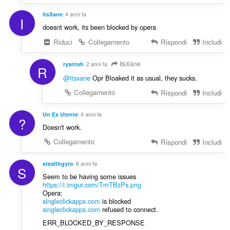
ItsXane
4 anni fa
I
doesnt work, its been blocked by opera
Riduci
Collegamento
Rispondi
Includi
ItsXane
ryantsh
2 anni fa
R
@itsxane
Opr Bloaked it as usual, they sucks.
Collegamento
Rispondi
Includi
Un Ex Utente
4 anni fa
?
Doesn't work.
Collegamento
Rispondi
Includi
stealthgyro
6 anni fa
S
Seem to be having some issues
https://i.imgur.com/TmTBzPs.png
Opera:
singleclickapps.com
is blocked
singleclickapps.com
refused to connect.
ERR_BLOCKED_BY_RESPONSE