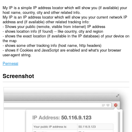
My IP is a simple IP address locator which will show you (if available) your
host name, country, city and other related info.
My IP is an IP address locator which will show you your current network IP
address and (if available) other related tracking info:
- Shows your public (remote, visible from internet) IP address
- shows location info (if found) -- like country, city and region
- shows the exact location (if available in the IP database) of your device on
the map
- shows some other tracking info (host name, http headers)
- shows if Cookies and JavaScript are enabled and what's your browser
user-agent string.
Permessi
Screenshot
Questa
estensione
può
accedere
alle
tue
schede
e
alle
attività
di
navigazione.