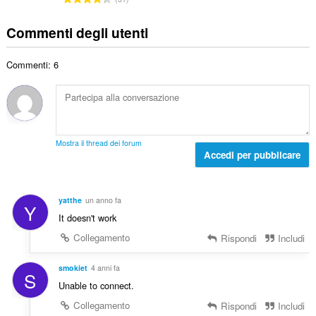
o
z
l
u
i
t
i
e
m
u
Commenti degli utenti
o
:
d
e
d
t
i
r
i
a
g
Commenti: 6
o
z
l
i
t
i
e
u
o
:
d
d
t
i
i
a
g
z
l
i
Mostra il thread dei forum
i
e
Accedi per pubblicare
u
:
d
d
i
i
g
z
yatthe
un anno fa
Y
i
i
It doesn't work
u
:
d
Collegamento
Rispondi
Includi
i
z
smokiet
4 anni fa
S
i
Unable to connect.
:
Collegamento
Rispondi
Includi