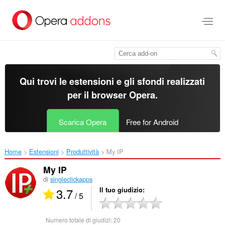
Passa
al
contenuto
principale
Qui trovi le estensioni e gli sfondi realizzati
per il
browser Opera
.
Scarica Opera
Free for Android
Home
Estensioni
Produttività
My IP‎
My IP
di
singleclickapps
3.7
Il tuo giudizio
/ 5
Numero totale di giudizi:
20