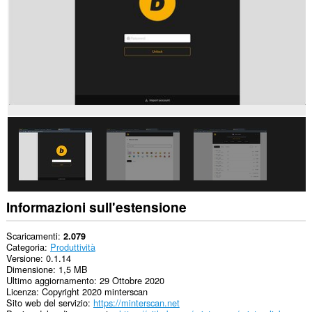
siti
web.
Questa
estensione
può
accedere
ai
tuoi
dati
su
alcuni
siti
web.
Informazioni sull'estensione
Scaricamenti
2.079
Categoria
Produttività
Versione
0.1.14
Dimensione
1,5 MB
Ultimo aggiornamento
29 Ottobre 2020
Licenza
Copyright 2020 minterscan
Sito web del servizio
https://minterscan.net