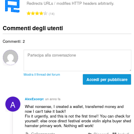
d
e
d
Redirects URLs / modifies HTTP headers arbitrarily.
t
i
r
i
a
N
g
14
o
z
l
u
i
t
i
e
m
u
Commenti degli utenti
o
:
d
e
d
t
i
r
i
a
g
Commenti: 2
o
z
l
i
t
i
e
u
o
:
d
d
t
i
i
a
g
z
l
i
Mostra il thread dei forum
i
e
Accedi per pubblicare
u
:
d
d
i
i
g
z
AlexExcerpt
un anno fa
A
i
i
What nonsense, I created a wallet, transferred money and
u
:
now I can't take it back!!
d
Fix it urgently, and this is not the first time!! You can check for
i
yourself: else once direct festival erode violin alpha buyer shed
hamster primary work. Nothing will work!
z
i
Collegamento