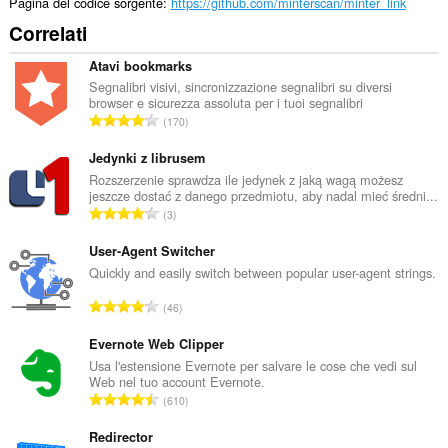
Pagina del codice sorgente
https://github.com/minterscan/minter_link
Correlati
Atavi bookmarks
Segnalibri visivi, sincronizzazione segnalibri su diversi
browser e sicurezza assoluta per i tuoi segnalibri
N
170
u
m
Jedynki z librusem
e
Rozszerzenie sprawdza ile jedynek z jaką wagą możesz
jeszcze dostać z danego przedmiotu, aby nadal mieć średni...
r
N
3
o
u
t
m
User-Agent Switcher
o
e
Quickly and easily switch between popular user-agent strings.
t
r
a
N
46
o
l
u
t
e
m
Evernote Web Clipper
o
d
e
Usa l'estensione Evernote per salvare le cose che vedi sul
t
i
Web nel tuo account Evernote.
r
a
N
g
610
o
l
u
i
t
e
m
Redirector
u
o