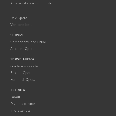
p
App per dispositivi mobili
e
r
a
Dev.Opera
Versione beta
SERVIZI
Componenti aggiuntivi
Account Opera
SERVE AIUTO?
Guida e supporto
Blog di Opera
Forum di Opera
AZIENDA
Lavori
Diventa partner
Info stampa