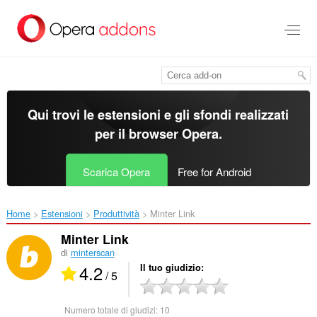
Passa
al
contenuto
principale
Qui trovi le estensioni e gli sfondi realizzati
per il
browser Opera
.
Scarica Opera
Free for Android
Home
Estensioni
Produttività
Minter Link‎
Minter Link
di
minterscan
4.2
Il tuo giudizio
/ 5
Numero totale di giudizi:
10