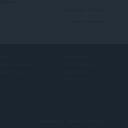
MSN News
Rispondi
Includi
Mostra il thread dei forum
RVIZI
SERVE AIUTO?
mponenti aggiuntivi
Guida e supporto
count Opera
Blog di Opera
Forum di Opera
© Opera Software
Riservatezza
Termini di servizio