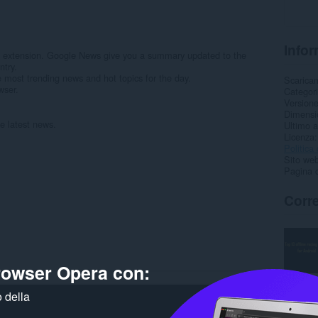
Infor
is extension. Google News give you a summary updated to the
ntry.
e most trending news and hot topics for the day.
Scarica
wser.
Categor
Version
Dimensi
he latest news.
Ultimo 
.
Licenza
Politica 
Sito web
Pagina d
Corre
browser Opera con:
 della