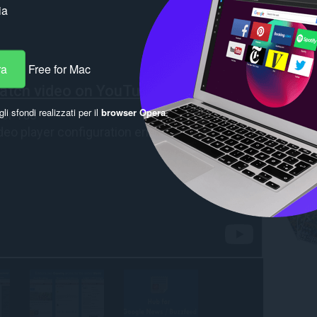
ia
ra
Free for Mac
gli sfondi realizzati per il
browser Opera
.