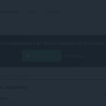
Estensioni
Sfondi
Sviluppa
ovi le estensioni e gli sfondi realizzati per il
browser 
Scarica Opera
Free for Mac
gle News / BuzzFeed‎
s / BuzzFeed
udizio