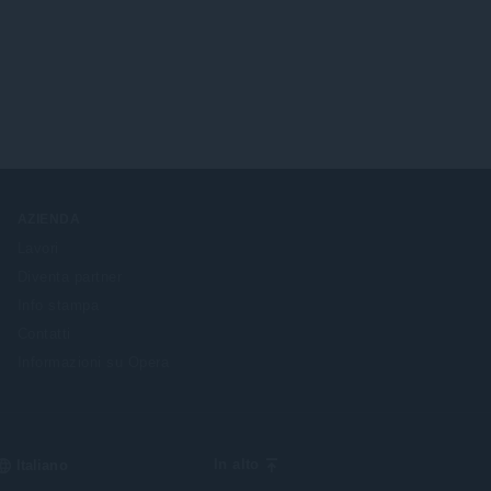
AZIENDA
Lavori
Diventa partner
Info stampa
Contatti
Informazioni su Opera
Select
In alto
your