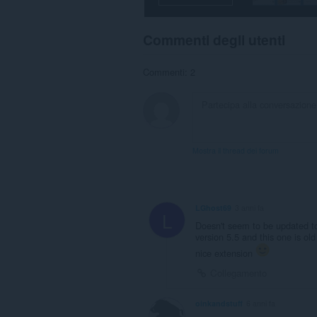
you
in
the
Commenti degli utenti
system
tray.
Commenti: 2
This
extension
can
store
an
unlimited
amount
Mostra il thread dei forum
of
client-
side
data.
LGhost69
3 anni fa
L
Doesn't seem to be updated to 
version 5.5 and this one is ol
nice extension
Collegamento
oinkandstuff
6 anni fa