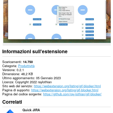
i
siti
web.
Informazioni sull'estensione
Scaricamenti
14.750
Categoria
Produttività
Versione
0.2.1
Dimensione
48,2 KB
Ultimo aggiornamento
05 Gennaio 2023
Licenza
Copyright 2022 raylothian
Sito web del servizio
https://webextension.org/listing/gif-blocker.html
Pagina di supporto
https://webextension.org/listing/gif-blocker.html
Pagina del codice sorgente
https://github.com/ray-lothian/gif-blocker/
Correlati
Quick JIRA