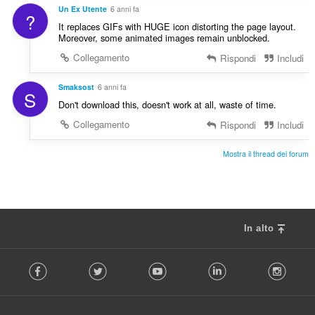
Un Ex Utente
6 anni fa
?
It replaces GIFs with HUGE icon distorting the page layout.
Moreover, some animated images remain unblocked.
Collegamento
Rispondi
Includi
Smaksost
6 anni fa
S
Don't download this, doesn't work at all, waste of time.
Collegamento
Rispondi
Includi
Mostra il thread dei forum
In alto
F
Facebook
Twitter
Youtube
LinkedIn
Instag
o
l
l
o