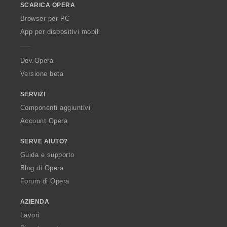
SCARICA OPERA
w
O
Browser per PC
p
App per dispositivi mobili
e
r
a
Dev.Opera
Versione beta
SERVIZI
Componenti aggiuntivi
Account Opera
SERVE AIUTO?
Guida e supporto
Blog di Opera
Forum di Opera
AZIENDA
Lavori