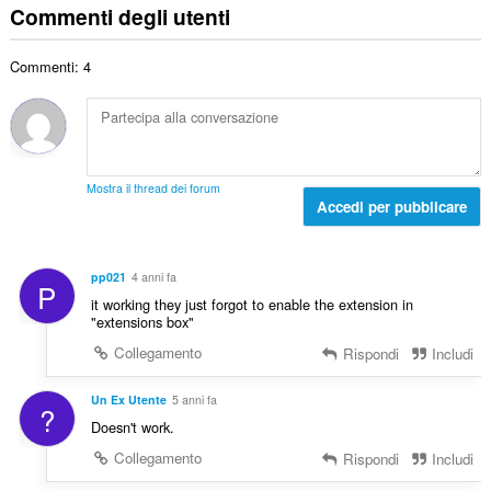
e
m
u
Commenti degli utenti
o
:
d
e
d
t
i
r
i
a
g
Commenti: 4
o
z
l
i
t
i
e
u
o
:
d
d
t
i
i
a
g
z
l
i
Mostra il thread dei forum
i
e
Accedi per pubblicare
u
:
d
d
i
i
g
z
pp021
4 anni fa
P
i
i
it working they just forgot to enable the extension in
u
:
"extensions box"
d
Collegamento
Rispondi
Includi
i
z
i
Un Ex Utente
5 anni fa
?
:
Doesn't work.
Collegamento
Rispondi
Includi