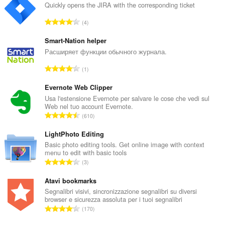
Quickly opens the JIRA with the corresponding ticket
N
4
u
m
Smart-Nation helper
e
Расширяет функции обычного журнала.
r
N
1
o
u
t
m
Evernote Web Clipper
o
e
Usa l'estensione Evernote per salvare le cose che vedi sul
t
Web nel tuo account Evernote.
r
a
N
610
o
l
u
t
e
m
LightPhoto Editing
o
d
e
Basic photo editing tools. Get online image with context
t
i
menu to edit with basic tools
r
a
N
g
3
o
l
u
i
t
e
m
Atavi bookmarks
u
o
d
e
d
Segnalibri visivi, sincronizzazione segnalibri su diversi
t
i
browser e sicurezza assoluta per i tuoi segnalibri
r
i
a
N
g
170
o
z
l
u
i
t
i