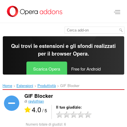
Passa
al
contenuto
principale
Qui trovi le estensioni e gli sfondi realizzati
per il
browser Opera
.
Scarica Opera
Free for Android
Home
Estensioni
Produttività
GIF Blocker‎
GIF Blocker
di
raylothian
4.0
Il tuo giudizio
/ 5
Numero totale di giudizi:
6