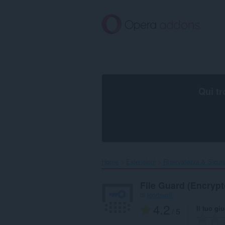
Passa
al
contenuto
principale
Qui tr
Home
Estensioni
Riservatezza & Sicur
File Guard (Encrypt
di
loorisvalf
4.2
Il tuo gi
/ 5