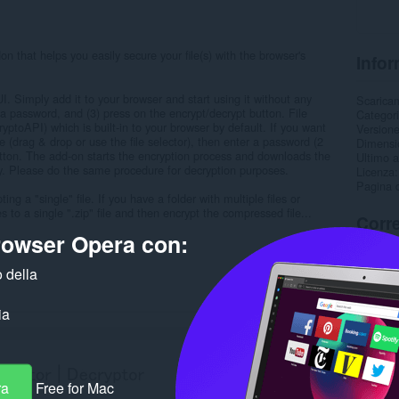
on that helps you easily secure your file(s) with the browser's
Infor
. Simply add it to your browser and start using it without any
Scarica
et a password, and (3) press on the encrypt/decrypt button. File
Categor
toAPI) which is built-in to your browser by default. If you want
Version
ile (drag & drop or use the file selector), then enter a password (2
Dimensi
 button. The add-on starts the encryption process and downloads the
Ultimo 
ly. Please do the same procedure for decryption purposes.
Licenza
Pagina d
ing a "single" file. If you have a folder with multiple files or
les to a single ".zip" file and then encrypt the compressed file...
Corre
browser Opera con:
 della
ia
ra
Free for Mac