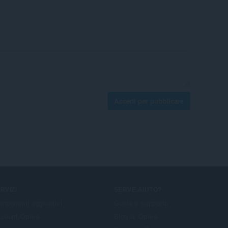
Accedi per pubblicare
RVIZI
SERVE AIUTO?
mponenti aggiuntivi
Guida e supporto
count Opera
Blog di Opera