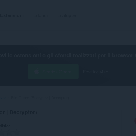
Estensioni
Sfondi
Sviluppa
ovi le estensioni e gli sfondi realizzati per il
browser 
Scarica Opera
Free for Mac
ezza
File Guard (Encryptor | Decryptor)‎
or | Decryptor)
udizio