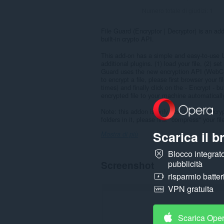
Numero totale di giudizi:
1
File Guard (Encryptor | Decryptor) is an add
built-in crypto API.
This add-on has a simple and easy-to-use UI
additional plugins. (1) load your file, (2) s
Guard uses the new encryption API (WebCryp
to encrypt a file, please first browser your f
times) and finally click on the - Encrypt -
encrypted file to your machine automatical
Note: this addon is only designed for encrypt
folders in it, please first "compress" your fi
Scarica il 
Mostra di più
Blocco integrato
Screenshot
pubblicità
risparmio batter
VPN gratuita
Scarica Ope