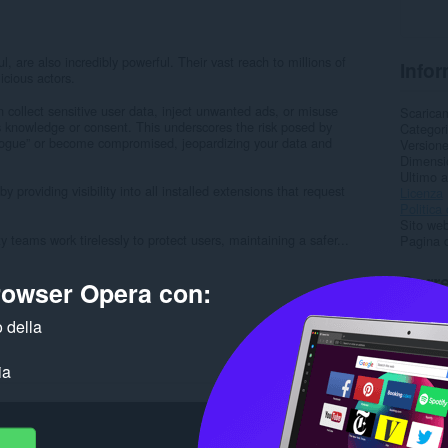
 are also incredibly powerful. Their vast reach to millions of
Infor
icious actors.
collect sensitive user data, inject unwanted ads, or misuse
Scarica
 knowledge or consent. This underscores the risk posed by
Categor
 rogue” or become compromised, jeopardizing your data and
Version
Dimensi
Ultimo 
 providing visibility into all installed extensions that request
Licenza
Politica 
Sito web
 teams work tirelessly to protect users, maintaining a safer...
Pagina d
Corre
browser Opera con:
 della
ia