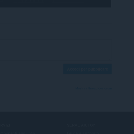
Accedi per pubblicare
Mostra il thread dei forum
RVIZI
SERVE AIUTO?
mponenti aggiuntivi
Guida e supporto