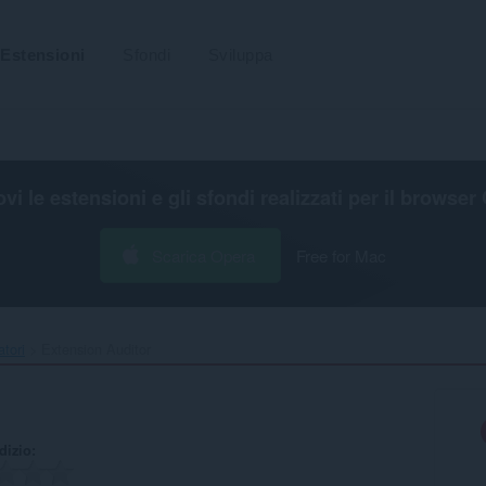
Estensioni
Sfondi
Sviluppa
ovi le estensioni e gli sfondi realizzati per il
browser 
Scarica Opera
Free for Mac
atori
Extension Auditor‎
udizio