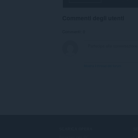
Commenti degli utenti
Commenti: 0
Mostra il thread dei forum
SCARICA OPERA
SE
Browser per PC
Co