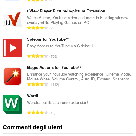
u
m
uView Player Picture-in-picture Extension
e
Watch Anime, Youtube video and more in Floating window
overlay while Playing Games on PC
r
N
7
o
u
t
m
Sidebar for YouTube™
o
e
Easy Access to YouTube via Sidebar UI
t
r
a
N
708
o
l
u
t
e
m
Magic Actions for YouTube™
o
d
e
Enhance your YouTube watching experience! Cinema Mode,
t
i
Mouse Wheel Volume Control, AutoHD, Expand, Snapshot...
r
a
N
g
1442
o
l
u
i
t
e
m
Wordl
u
o
d
e
d
Wordle, but its a chrome extension!
t
i
r
i
a
N
g
10
o
z
l
u
i
t
i
e
m
u
Commenti degli utenti
o
:
d
e
d
t
i