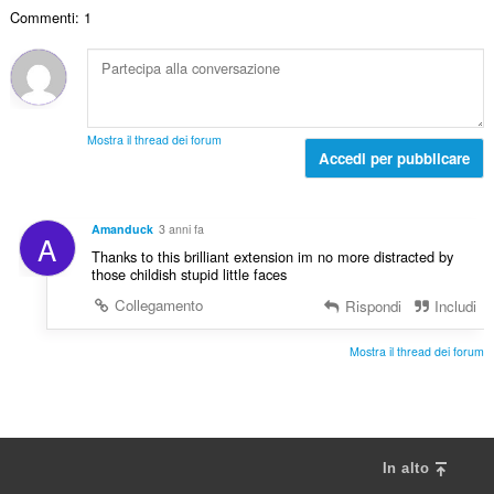
r
i
a
g
Commenti: 1
o
z
l
i
t
i
e
u
o
:
d
d
t
i
i
a
g
z
l
i
Mostra il thread dei forum
i
e
Accedi per pubblicare
u
:
d
d
i
i
g
z
Amanduck
3 anni fa
A
i
i
Thanks to this brilliant extension im no more distracted by
u
:
those childish stupid little faces
d
Collegamento
Rispondi
Includi
i
z
i
Mostra il thread dei forum
:
In alto