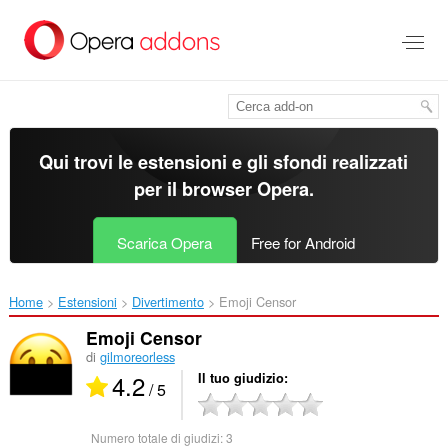
Passa
al
contenuto
principale
Qui trovi le estensioni e gli sfondi realizzati
per il
browser Opera
.
Scarica Opera
Free for Android
Home
Estensioni
Divertimento
Emoji Censor‎
Emoji Censor
di
gilmoreorless
4.2
Il tuo giudizio
/ 5
Numero totale di giudizi:
3