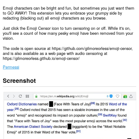
Emoji characters can be bright and fun, but sometimes you just want them
to GO AWAY! This extension lets you embrace your grumpy side by
redacting (blacking out) all emoji characters as you browse.
Just click the Emoji Censor icon to turn censoring on or off. While it's on,
you'll see a count of how many pesky emoji have been removed from your
vision.
The code is open source at https://github.com/gilmoreorless/emoji-censor,
and is also available as a web page with audio censoring at
https://gilmoreorless.github.io/emoji-censor/
Permessi
Screenshot
Questa
estensione
può
accedere
ai
tuoi
dati
su
tutti
i
siti
web.