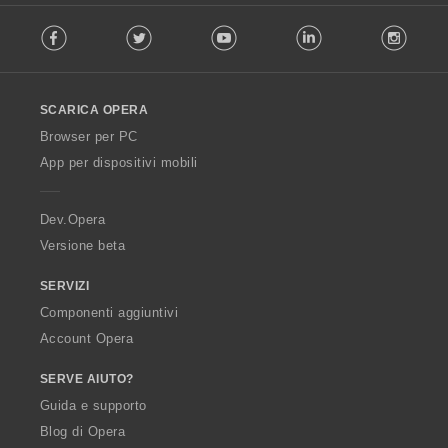
F
Facebook
Twitter
Youtube
LinkedIn
Instag
o
l
l
o
SCARICA OPERA
w
O
Browser per PC
p
App per dispositivi mobili
e
r
a
Dev.Opera
Versione beta
SERVIZI
Componenti aggiuntivi
Account Opera
SERVE AIUTO?
Guida e supporto
Blog di Opera