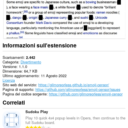
Informazioni sull'estensione
Scaricamenti
2.442
Categoria
Divertimento
Versione
1.1.0
Dimensione
64,7 KB
Ultimo aggiornamento
11 Agosto 2022
Licenza
Sito web del servizio
https://gilmoreorless.github.io/emoji-censor/
Pagina di supporto
https://github.com/gilmoreorless/emoji-censor/issues
Pagina del codice sorgente
https://github.com/gilmoreorless/emoji-censor
Correlati
Sudoku Play
Play 10 quick 4x4 popup levels in Opera, then continue to the
full Sudoku board.
N
1