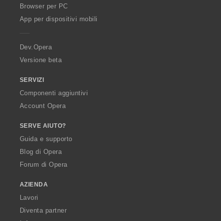
O
Browser per PC
p
App per dispositivi mobili
e
r
a
Dev.Opera
Versione beta
SERVIZI
Componenti aggiuntivi
Account Opera
SERVE AIUTO?
Guida e supporto
Blog di Opera
Forum di Opera
AZIENDA
Lavori
Diventa partner