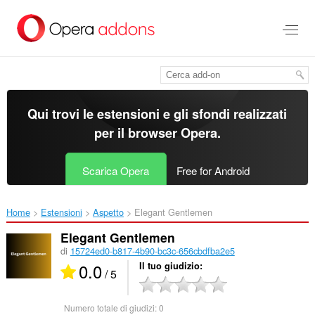
Passa
al
contenuto
principale
Qui trovi le estensioni e gli sfondi realizzati
per il
browser Opera
.
Scarica Opera
Free for Android
Home
Estensioni
Aspetto
Elegant Gentlemen‎
Elegant Gentlemen
di
15724ed0-b817-4b90-bc3c-656cbdfba2e5
0.0
Il tuo giudizio
/ 5
Numero totale di giudizi:
0