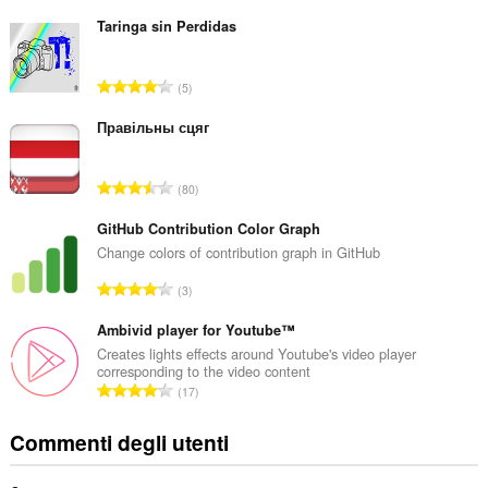
u
m
Taringa sin Perdidas
e
r
N
5
o
u
t
m
Правільны сцяг
o
e
t
r
a
N
80
o
l
u
t
e
m
GitHub Contribution Color Graph
o
d
e
Change colors of contribution graph in GitHub
t
i
r
a
N
g
3
o
l
u
i
t
e
m
Ambivid player for Youtube™
u
o
d
e
d
Creates lights effects around Youtube's video player
t
i
corresponding to the video content
r
i
a
N
g
17
o
z
l
u
i
t
i
e
m
u
Commenti degli utenti
o
:
d
e
d
t
i
r
i
a