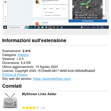
Informazioni sull'estensione
Scaricamenti
2.415
Categoria
Aspetto
Versione
1.0.0
Dimensione
5,9 KB
Ultimo aggiornamento
10 Agosto 2023
Licenza
Copyright 2023 15724ed0-b817-4b90-bc3c-656cbdfba2e5
Politica di Privacy
Sito web del servizio
https://quyonglichlam.com/
Correlati
MyShows Links Adder
N
13