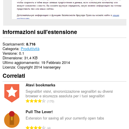
accedere
alle
tue
schede
e
alle
attività
Informazioni sull'estensione
di
navigazione.
Scaricamenti
8.716
Categoria
Produttività
Versione
0.1
Dimensione
31,4 KB
Ultimo aggiornamento
19 Febbraio 2014
Licenza
Copyright 2014 ivansergey
Correlati
Atavi bookmarks
Segnalibri visivi, sincronizzazione segnalibri su diversi
browser e sicurezza assoluta per i tuoi segnalibri
N
170
u
m
Pull The Lever!
e
Extension for saving all your currently open tabs
r
N
4