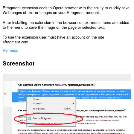
Efragment extension adds to Opera browser with the ability to quickly save
Web pages of text or images on your Efragment-account.
After installing the extension in the browser context menu items are added
to the menu to save the image on the page or selected text.
To use the extension user must have an account on the site
efragment.com.
Permessi
Screenshot
Questa
estensione
può
accedere
ai
tuoi
dati
su
alcuni
siti
web.
Questa
estensione
può