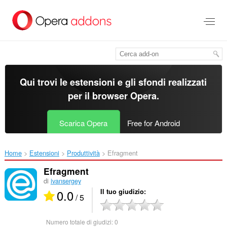
Passa
al
contenuto
principale
Qui trovi le estensioni e gli sfondi realizzati
per il
browser Opera
.
Scarica Opera
Free for Android
Home
Estensioni
Produttività
Efragment‎
Efragment
di
ivansergey
0.0
Il tuo giudizio
/ 5
Numero totale di giudizi:
0