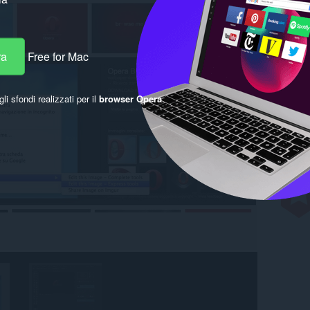
ra
Free for Mac
gli sfondi realizzati per il
browser Opera
.