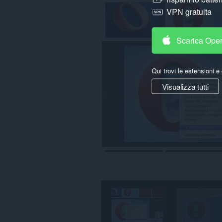
su
VPN gratuita
tutti
i
siti
web.
Scarica Ope
Questa
estensione
può
Qui trovi le estensioni e 
accedere
Visualizza tutti
alle
tue
schede
e
alle
attività
di
navigazione.