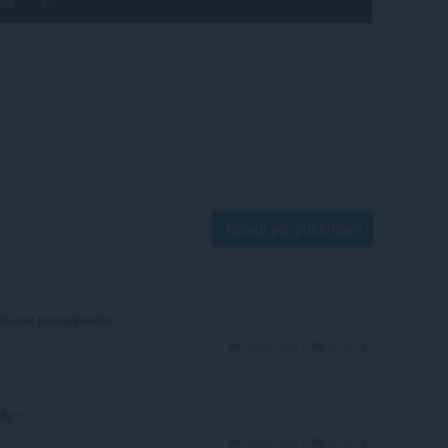
Accedi per pubblicare
альное расширение
Rispondi
Includi
ly :c
Rispondi
Includi