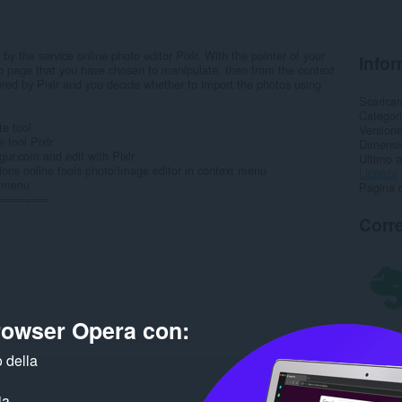
y the service online photo editor Pixlr. With the pointer of your
Infor
b page that you have chosen to manipulate, then from the context
red by Pixlr and you decide whether to import the photos using
Scarica
Categor
e tool
Version
 tool Pixlr
Dimensi
mgur.com and edit with Pixlr
Ultimo 
ns online tools photo/image editor in context menu
Licenza
t menu
Pagina d
========
Corre
browser Opera con:
 della
ia