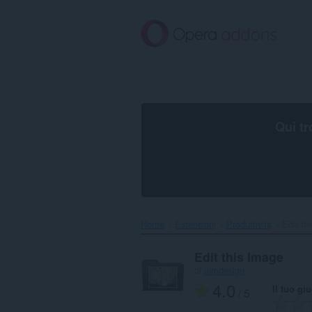
Passa
al
contenuto
principale
Qui tr
Home
Estensioni
Produttività
Edit th
Edit this Image
di
ulmdesign
4.0
Il tuo gi
/ 5