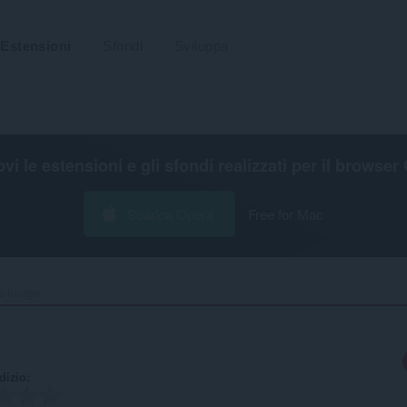
Estensioni
Sfondi
Sviluppa
ovi le estensioni e gli sfondi realizzati per il
browser 
Scarica Opera
Free for Mac
is Image‎
udizio