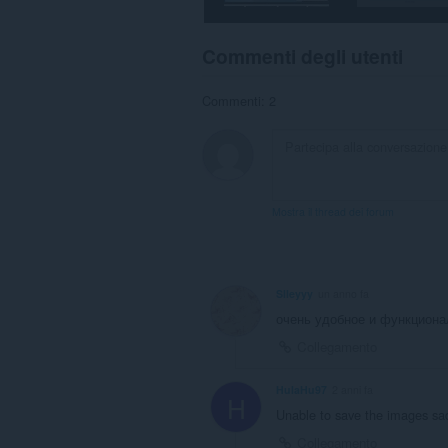
Commenti degli utenti
Commenti: 2
Mostra il thread dei forum
Slleyyy
un anno fa
очень удобное и функцион
Collegamento
HulaHu97
2 anni fa
H
Unable to save the images sad
Collegamento