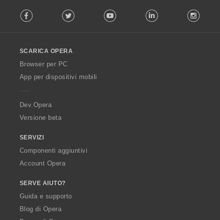
F
Facebook
Twitter
Youtube
LinkedIn
Instag
o
l
l
o
SCARICA OPERA
w
O
Browser per PC
p
App per dispositivi mobili
e
r
a
Dev.Opera
Versione beta
SERVIZI
Componenti aggiuntivi
Account Opera
SERVE AIUTO?
Guida e supporto
Blog di Opera