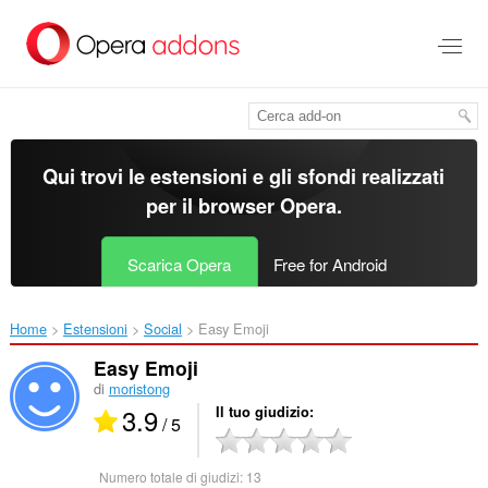
Passa
al
contenuto
principale
Qui trovi le estensioni e gli sfondi realizzati
per il
browser Opera
.
Scarica Opera
Free for Android
Home
Estensioni
Social
Easy Emoji‎
Easy Emoji
di
moristong
3.9
Il tuo giudizio
/ 5
Numero totale di giudizi:
13