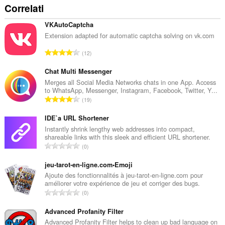
Correlati
VKAutoCaptcha
Extension adapted for automatic captcha solving on vk.com
N
12
u
m
Chat Multi Messenger
e
Merges all Social Media Networks chats in one App. Access
to WhatsApp, Messenger, Instagram, Facebook, Twitter, Y...
r
N
19
o
u
t
m
IDE`a URL Shortener
o
e
Instantly shrink lengthy web addresses into compact,
t
shareable links with this sleek and efficient URL shortener.
r
a
N
0
o
l
u
t
e
m
jeu-tarot-en-ligne.com•Emoji
o
d
e
Ajoute des fonctionnalités à jeu-tarot-en-ligne.com pour
t
i
améliorer votre expérience de jeu et corriger des bugs.
r
a
N
g
0
o
l
u
i
t
e
m
Advanced Profanity Filter
u
o
d
e
d
Advanced Profanity Filter helps to clean up bad language on