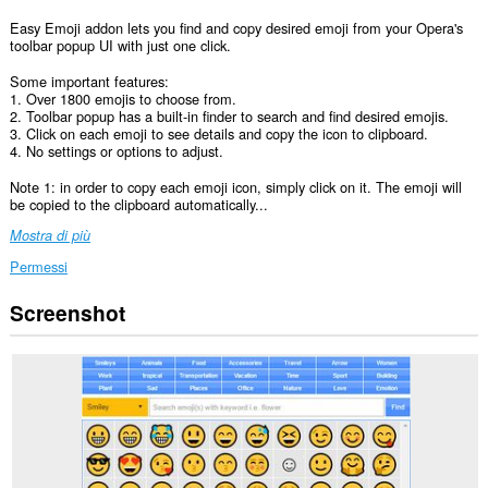
Easy Emoji addon lets you find and copy desired emoji from your Opera's
toolbar popup UI with just one click.
Some important features:
1. Over 1800 emojis to choose from.
2. Toolbar popup has a built-in finder to search and find desired emojis.
3. Click on each emoji to see details and copy the icon to clipboard.
4. No settings or options to adjust.
Note 1: in order to copy each emoji icon, simply click on it. The emoji will
be copied to the clipboard automatically...
Mostra di più
Permessi
Screenshot
This
extension
can
write
data
into
the
clipboard.