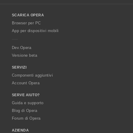
l
o
SCARICA OPERA
w
O
Browser per PC
p
App per dispositivi mobili
e
r
a
Dev.Opera
Versione beta
SERVIZI
Componenti aggiuntivi
Account Opera
SERVE AIUTO?
Guida e supporto
Blog di Opera
Forum di Opera
AZIENDA