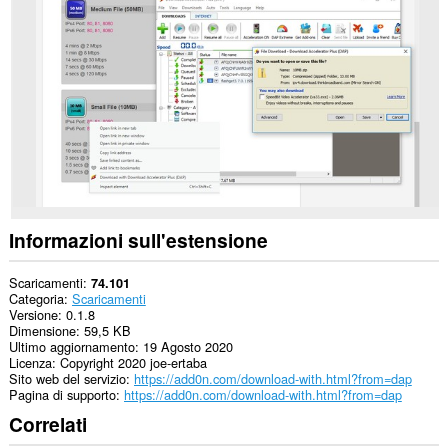
su
tutti
i
siti
web.
This
extension
can
exchange
messages
with
programs
other
than
Informazioni sull'estensione
Opera.
This
Scaricamenti
74.101
extension
Categoria
Scaricamenti
can
Versione
0.1.8
create
Dimensione
59,5 KB
rich
Ultimo aggiornamento
19 Agosto 2020
notifications
Licenza
Copyright 2020 joe-ertaba
and
Sito web del servizio
https://add0n.com/download-with.html?from=dap
display
Pagina di supporto
https://add0n.com/download-with.html?from=dap
them
Correlati
to
you