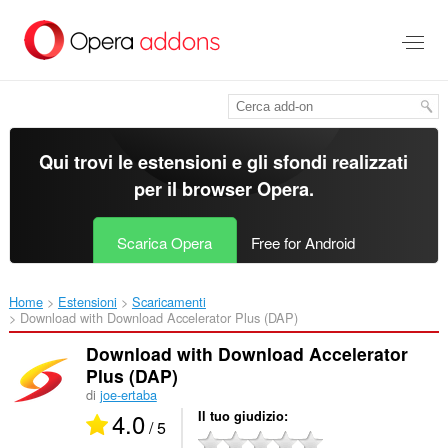
Passa
al
contenuto
principale
Qui trovi le estensioni e gli sfondi realizzati
per il
browser Opera
.
Scarica Opera
Free for Android
Home
Estensioni
Scaricamenti
Download with Download Accelerator Plus (DAP)‎
Download with Download Accelerator
Plus (DAP)
di
joe-ertaba
4.0
Il tuo giudizio
/ 5