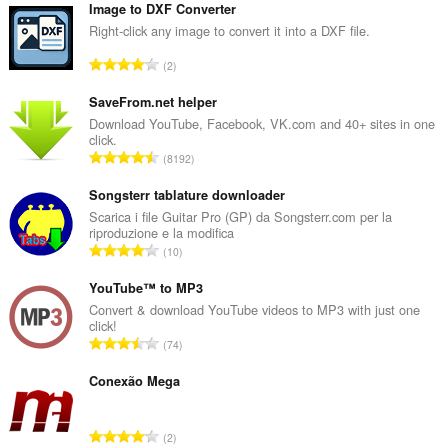
in
Image to DXF Converter
the
Right-click any image to convert it into a DXF file.
system
tray.
N
2
u
m
SaveFrom.net helper
e
Download YouTube, Facebook, VK.com and 40+ sites in one
click.
r
N
8192
o
u
t
m
Songsterr tablature downloader
o
e
Scarica i file Guitar Pro (GP) da Songsterr.com per la
t
riproduzione e la modifica
r
a
N
10
o
l
u
t
e
m
YouTube™ to MP3
o
d
e
Convert & download YouTube videos to MP3 with just one
t
i
click!
r
a
N
g
74
o
l
u
i
t
e
m
Conexão Mega
u
o
d
e
d
t
i
r
i
a
N
g
2
o
z