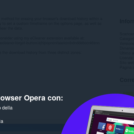
 method for erasing your browser's download history within a
Infor
ity to set a custom timeframe on the options page, as well as
lear the data.
Scarica
onsider using my eCleaner extension available at:
Categor
/ecleaner-forget-button/ejhlpopncnfaaeicmbdnddebccnkfenn
Version
Dimensi
e the download history from three distinct zones:
Ultimo 
Licenza
Sito web
Pagina d
Corre
browser Opera con:
 della
ia