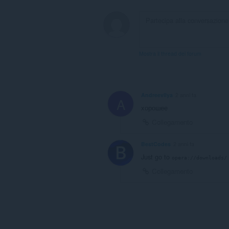
Mostra il thread dei forum
AndreevIlya
2 anni fa
A
хорошее
Collegamento
BestCodes
2 anni fa
Just go to
opera://downloads/
Collegamento