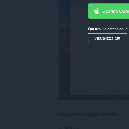
cookies,
downloads,
Scarica Ope
passwords
and
related
data.
Qui trovi le estensioni e 
Visualizza tutti
Commenti degli utenti
Commenti: 2