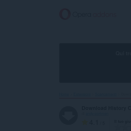
Passa
al
contenuto
principale
Qui tr
Home
Estensioni
Scaricamenti
Downl
Download History C
di
andy-portmen
4.1
Il tuo gi
/ 5