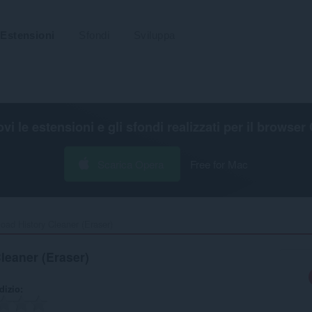
Estensioni
Sfondi
Sviluppa
ovi le estensioni e gli sfondi realizzati per il
browser 
Scarica Opera
Free for Mac
oad History Cleaner (Eraser)‎
leaner (Eraser)
udizio