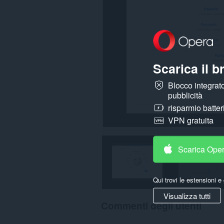
e
finestre.
This
extension
can
create
rich
Scarica il 
notifications
and
display
Blocco integrato
them
pubblicità
to
you
risparmio batter
in
VPN gratuita
the
system
tray.
Scarica Ope
Qui trovi le estensioni e 
Visualizza tutti
Commenti degli utenti