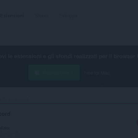
Estensioni
Sfondi
Sviluppa
ovi le estensioni e gli sfondi realizzati per il
browser 
Scarica Opera
Free for Mac
 Screen Record‎
cord
udizio