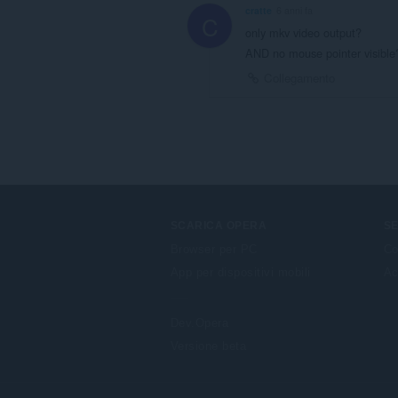
cratte
6 anni fa
C
only mkv video output?
AND no mouse pointer visibl
Collegamento
SCARICA OPERA
SE
Browser per PC
Co
App per dispositivi mobili
Ac
Dev.Opera
Versione beta
F