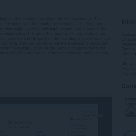
ng tool that captures the screen for sharing contents. This
Infor
ntire screen with the monitor selection tool if there are more
 window capturing which only captures one application and the
on's window size. 3. Browser tab mode which only captures the
Scarica
ion can record in HD quality if the recording is placed on a high-
Categor
o recording. The user can either ask the extension to record the
Version
yed in the background or use the user's microphone device for
Dimensi
iles is WebM format which is the best choice for media sharing.
Ultimo 
Licenza
Sito web
Pagina d
Pagina d
Corre