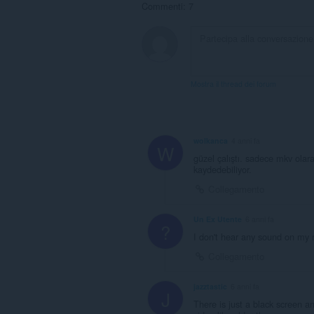
Commenti: 7
Mostra il thread dei forum
wolkanca
4 anni fa
W
güzel çalıştı. sadece mkv olar
kaydedebiliyor.
Collegamento
Un Ex Utente
6 anni fa
?
I don't hear any sound on my 
Collegamento
jazztastic
6 anni fa
J
There is just a black screen 