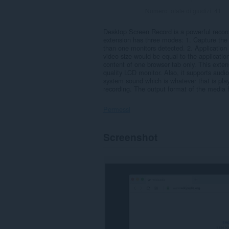
Numero totale di giudizi:
41
Desktop Screen Record is a powerful recordi
extension has three modes: 1. Capture the e
than one monitors detected. 2. Application
video size would be equal to the applicati
content of one browser tab only. This extens
quality LCD monitor. Also, it supports audi
system sound which is whatever that is pla
recording. The output format of the media f
Permessi
Questa
Screenshot
estensione
può
catturare
il
contenuto
dell'intero
schermo
o
di
singole
schede