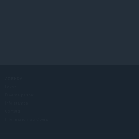
AZIENDA
Lavori
Diventa partner
Info stampa
Contatti
Informazioni su Opera