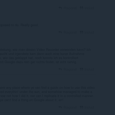
Rispondi
Includi
upposed to do. Really good.
Rispondi
Includi
nleitung, wie man diesen Video Recorder verwenden kann? Ich
rsucht und irgendwie kam dann auch eine kurze Aufnahme
 wie das geklappt hat, noch konnte ich es kontrolliert
 Google dazu rein gar nichts findet, ist echt nervig.
Rispondi
Includi
ere any place where ye can find a guide on how to use this video
tried everythin' under the sun, and somehow managed to make a
now not how I did it, nor can I replicate it in a controlled manner.
 ye can't find a thing on Google about it, arr!
Rispondi
Includi