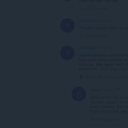
video like older than me
Collegamento
Un Ex Utente
6 anni fa
?
This does exactly what it is s
Collegamento
Un Ex Utente
6 anni fa
?
Gibt es irgendwo auch eine A
habe schon alles mögliche ve
zustande. Aber weder weiß ich,
wiederholen. Auch dass man mit
Riduci
Collegamento
eeggor
3 anni fa
E
@thomasf76: Arr, be th
recorder, matey? I've 
short recording. But I k
It be a real bother that
Collegamento