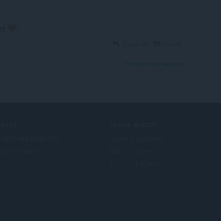
e??
Rispondi
Includi
Mostra il thread dei forum
RVIZI
SERVE AIUTO?
mponenti aggiuntivi
Guida e supporto
count Opera
Blog di Opera
Forum di Opera