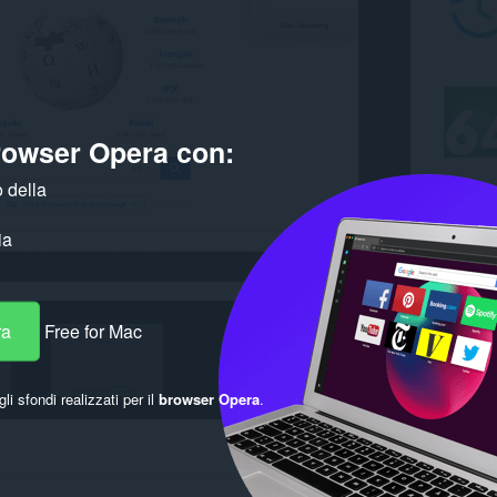
browser Opera con:
 della
ia
ra
Free for Mac
gli sfondi realizzati per il
browser Opera
.