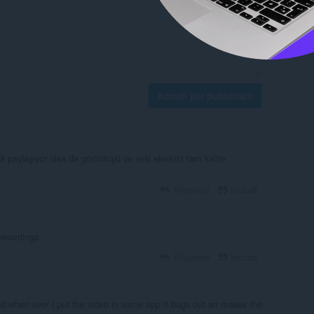
Accedi per pubblicare
ak paylaşıyor olsa da görüntüyü ve sesi eksiksiz tam kalite
Rispondi
Includi
recordings
Rispondi
Includi
and when ever i put the video in some app it bugs out an makes the