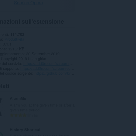
Scarica Opera
mazioni sull'estensione
menti
114.702
ia
Produttività
e
0.1.1
one
121,7 KB
aggiornamento
30 Settembre 2019
Copyright 2019 brian-girko
 del servizio
https://add0n.com/screen-record.html
i supporto
https://add0n.com/screen-record.html
el codice sorgente
https://github.com/brian-girko/desktop-screen-record/
lati
AlarmMe
Alarm you at the given time or after a
given time period.
N
10
u
m
History Shortcut
e
Simple shortcut to open the history