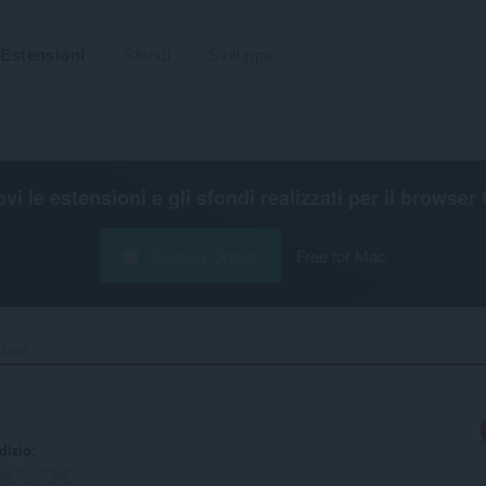
Estensioni
Sfondi
Sviluppa
ovi le estensioni e gli sfondi realizzati per il
browser 
Scarica Opera
Free for Mac
ávač‎
udizio