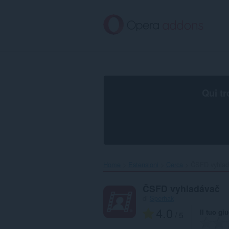
Passa
al
contenuto
principale
Qui tr
Home
Estensioni
Cerca
ČSFD vyhlad
ČSFD vyhladávač
di
Sperhak
4.0
Il tuo gi
/ 5