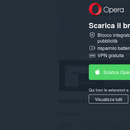
Scarica il 
Blocco integrato
pubblicità
risparmio batter
VPN gratuita
Scarica Ope
Qui trovi le estensioni e 
Visualizza tutti
Commenti degli utenti
Commenti: 5