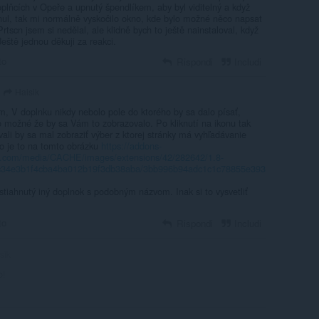
oplňcích v Opeře a upnutý špendlíkem, aby byl viditelný a když
knul, tak mi normálně vyskočilo okno, kde bylo možné něco napsat
Prtscn jsem si nedělal, ale klidně bych to ještě nainstaloval, když
 Ještě jednou děkuji za reakci.
to
Rispondi
Includi
Haisik
m, V doplnku nikdy nebolo pole do ktorého by sa dalo písať,
o možné že by sa Vám to zobrazovalo. Po kliknutí na ikonu tak
ali by sa mal zobraziť výber z ktorej stránky má vyhľadávanie
ko je to na tomto obrázku
https://addons-
.com/media/CACHE/images/extensions/42/282642/1.8-
9c34e3b1f4cba4ba012b19f3db38aba/3bb996b94adc1c1c78855e393
stiahnutý iný doplnok s podobným názvom. Inak si to vysvetliť
to
Rispondi
Includi
sik
o!