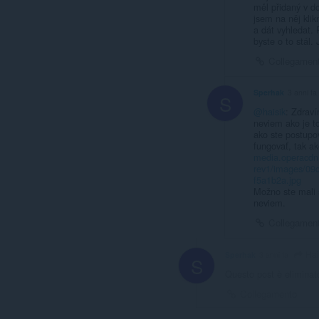
měl přidaný v d
jsem na něj kli
a dát vyhledat. 
byste o to stál.
Collegamen
Sperhak
3 anni fa
S
@haisik
: Zdraví
neviem ako je t
ako ste postupov
fungovať, tak a
media.operacdn
rev1/images/0
f5a1b2a.jpg
Možno ste mali 
neviem.
Collegamen
Hai
Sperhak
3 anni fa
S
Questo post è eliminat
Collegamento