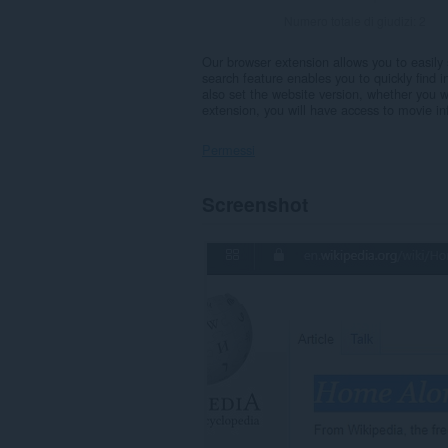
Numero totale di giudizi:
2
Our browser extension allows you to easily 
search feature enables you to quickly find i
also set the website version, whether you w
extension, you will have access to movie in
Permessi
Questa
Screenshot
estensione
può
accedere
alle
tue
schede
e
alle
attività
di
navigazione.