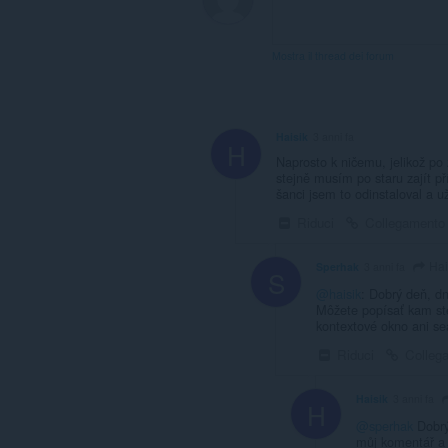
Mostra il thread dei forum
Haisik
3 anni fa
H
Naprosto k ničemu, jelikož po 
stejně musím po staru zajít p
šanci jsem to odinstaloval a 
Riduci
Collegamento
Hai
Sperhak
3 anni fa
S
@haisik
: Dobrý deň, dn
Môžete popísať kam ste
kontextové okno ani se
Riduci
Colleg
Haisik
3 anni fa
H
@sperhak
Dobrý 
můj komentář a 