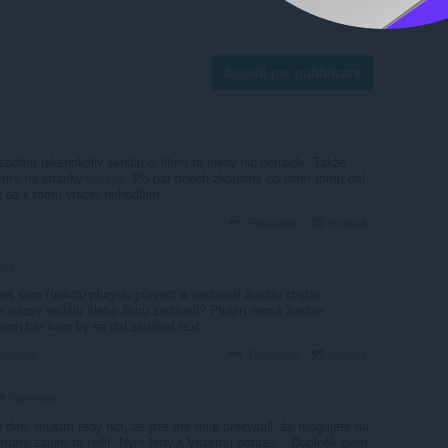
Accedi per pubblicare
zadání jakéhokoliv seriálu či filmu to nikdy nic nenajde. Takže
římo na stránky
csfd.cz
. Po pár dnech zkoušení co jsem tomu dal
už se k tomu vracet nehodlám.
Rispondi
Includi
sik
es som funkciu pluginu preveril a neobjavil žiadnu chybu.
 názov seriálu alebo filmu zadávali? Plugin nemá žiadne
arch bar kam by sa dal zadávať text.
amento
Rispondi
Includi
Sperhak
den, musím tedy říct, že jste mě mile překvapil, že reagujete na
máte zájem to řešit. Nyní tedy k Vašemu dotazu... Doplněk jsem