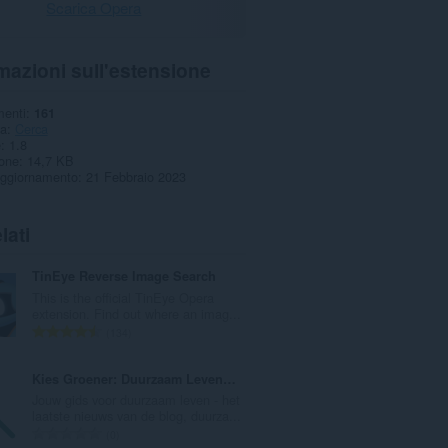
Scarica Opera
mazioni sull'estensione
menti
161
ia
Cerca
e
1.8
one
14,7 KB
aggiornamento
21 Febbraio 2023
lati
TinEye Reverse Image Search
This is the official TinEye Opera
extension. Find out where an imag...
N
134
u
m
Kies Groener: Duurzaam Leven Tips, Blogs, etc.
e
Jouw gids voor duurzaam leven - het
r
laatste nieuws van de blog, duurza...
o
N
0