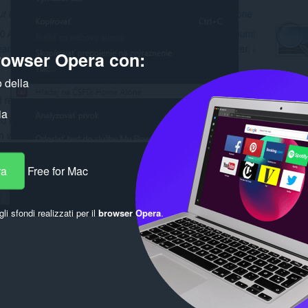
browser Opera con:
 della
ia
ra
Free for Mac
gli sfondi realizzati per il
browser Opera
.