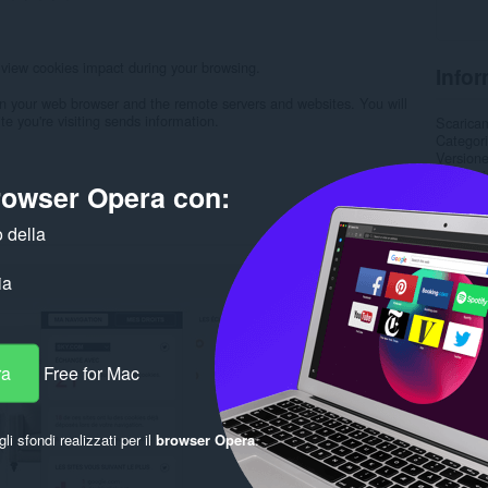
o view cookies impact during your browsing.
Infor
n your web browser and the remote servers and websites. You will
te you're visiting sends information.
Scarica
Categor
Version
Dimensi
browser Opera con:
Ultimo 
Licenza
Sito web
 della
Pagina d
Pagina d
ia
Corre
ra
Free for Mac
gli sfondi realizzati per il
browser Opera
.