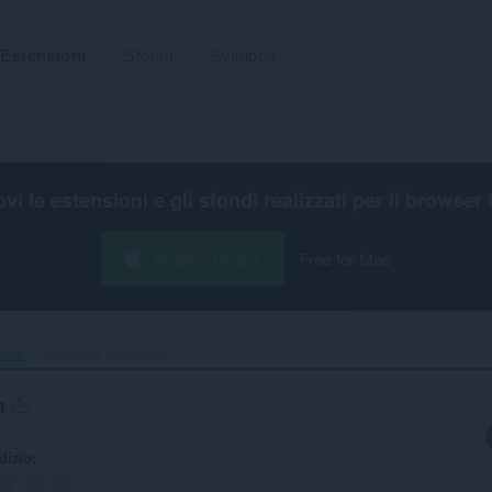
Estensioni
Sfondi
Sviluppa
ovi le estensioni e gli sfondi realizzati per il
browser 
Scarica Opera
Free for Mac
ezza
CookieViz extension‎
on
udizio