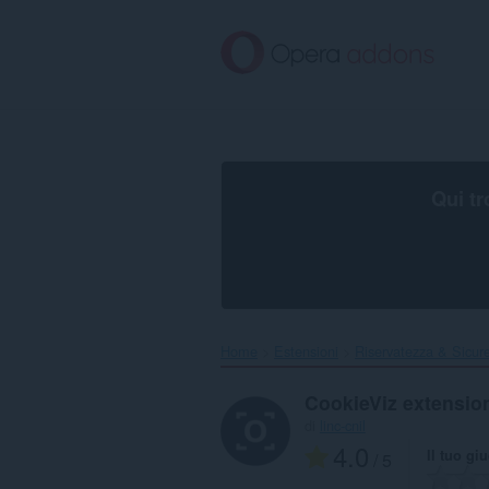
Passa
al
contenuto
principale
Qui tr
Home
Estensioni
Riservatezza & Sicur
CookieViz extensi
di
linc-cnil
4.0
Il tuo gi
/ 5