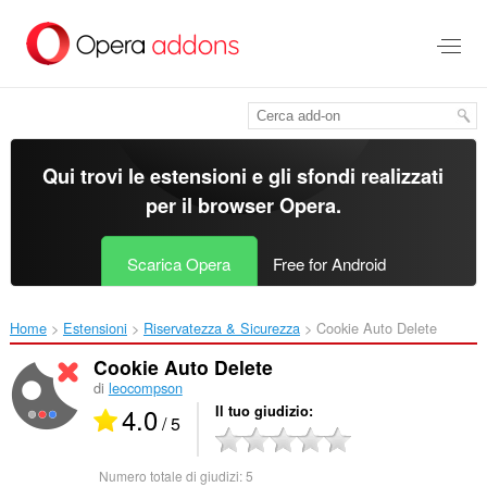
Passa
al
contenuto
principale
Qui trovi le estensioni e gli sfondi realizzati
per il
browser Opera
.
Scarica Opera
Free for Android
Home
Estensioni
Riservatezza & Sicurezza
Cookie Auto Delete‎
Cookie Auto Delete
di
leocompson
4.0
Il tuo giudizio
/ 5
Numero totale di giudizi:
5