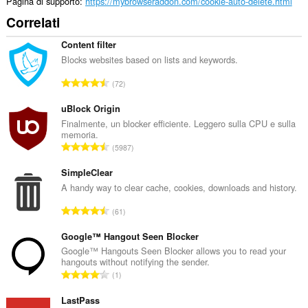
rich
Pagina di supporto
https://mybrowseraddon.com/cookie-auto-delete.html
notifications
Correlati
and
display
them
Content filter
to
Blocks websites based on lists and keywords.
you
in
N
72
the
u
system
m
uBlock Origin
tray.
e
Finalmente, un blocker efficiente. Leggero sulla CPU e sulla
memoria.
r
N
5987
o
u
t
m
SimpleClear
o
e
A handy way to clear cache, cookies, downloads and history.
t
r
a
N
61
o
l
u
t
e
m
Google™ Hangout Seen Blocker
o
d
e
Google™ Hangouts Seen Blocker allows you to read your
t
i
hangouts without notifying the sender.
r
a
N
g
1
o
l
u
i
t
e
m
LastPass
u
o