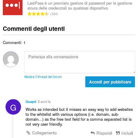
d
e
d
LastPass è un premiato gestore di password per la gestione
t
i
sicura delle credenziali su qualsiasi dispositivo.
r
i
a
N
g
334
o
z
l
u
i
t
i
e
m
u
Commenti degli utenti
o
:
d
e
d
t
i
r
i
a
g
Commenti: 1
o
z
l
i
t
i
e
u
o
:
d
d
t
i
i
a
g
z
l
i
Mostra il thread dei forum
i
e
Accedi per pubblicare
u
:
d
d
i
i
g
z
Guapit
2 anni fa
G
i
i
Works as intended but it misses an easy way to add websites
u
:
to the whitelist with various options (i.e. domain, sub-
d
domain...) as the free text field for a comma separated list is
i
not very user friendly.
z
Collegamento
Rispondi
Includi
i