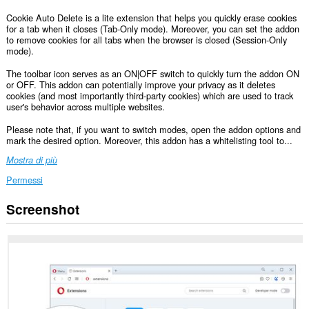
Cookie Auto Delete is a lite extension that helps you quickly erase cookies
for a tab when it closes (Tab-Only mode). Moreover, you can set the addon
to remove cookies for all tabs when the browser is closed (Session-Only
mode).
The toolbar icon serves as an ON|OFF switch to quickly turn the addon ON
or OFF. This addon can potentially improve your privacy as it deletes
cookies (and most importantly third-party cookies) which are used to track
user's behavior across multiple websites.
Please note that, if you want to switch modes, open the addon options and
mark the desired option. Moreover, this addon has a whitelisting tool to...
Mostra di più
Permessi
Screenshot
Questa
estensione
può
accedere
ai
tuoi
dati
su
tutti