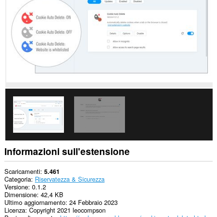
i
siti
web.
Questa
estensione
può
modificare
le
impostazioni
personalizzate
di
accesso
ai
cookie,
JavaScript
e
plug-
in
da
Informazioni sull'estensione
parte
dei
siti.
Scaricamenti
5.461
Categoria
Riservatezza & Sicurezza
This
Versione
0.1.2
extension
Dimensione
42,4 KB
can
Ultimo aggiornamento
24 Febbraio 2023
create
Licenza
Copyright 2021 leocompson