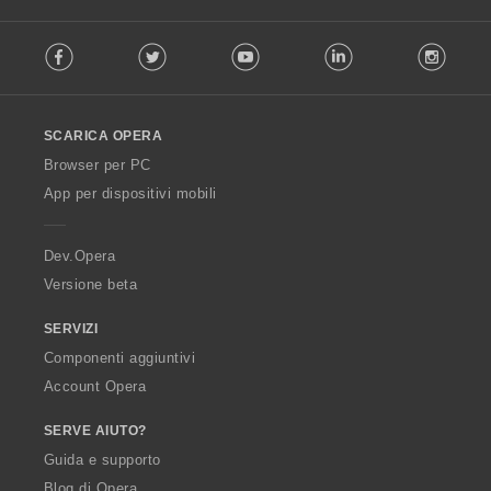
i
F
:
Facebook
Twitter
Youtube
LinkedIn
Instag
o
l
l
o
SCARICA OPERA
w
O
Browser per PC
p
App per dispositivi mobili
e
r
a
Dev.Opera
Versione beta
SERVIZI
Componenti aggiuntivi
Account Opera
SERVE AIUTO?
Guida e supporto
Blog di Opera