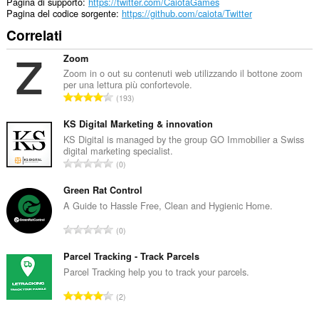
Pagina di supporto
https://twitter.com/CaiotaGames
Pagina del codice sorgente
https://github.com/caiota/Twitter
Correlati
Zoom
Zoom in o out su contenuti web utilizzando il bottone zoom
per una lettura più confortevole.
N
193
u
m
KS Digital Marketing & innovation
e
KS Digital is managed by the group GO Immobilier a Swiss
digital marketing specialist.
r
N
0
o
u
t
m
Green Rat Control
o
e
A Guide to Hassle Free, Clean and Hygienic Home.
t
r
a
N
0
o
l
u
t
e
m
Parcel Tracking - Track Parcels
o
d
e
Parcel Tracking help you to track your parcels.
t
i
r
a
N
g
2
o
l
u
i
t