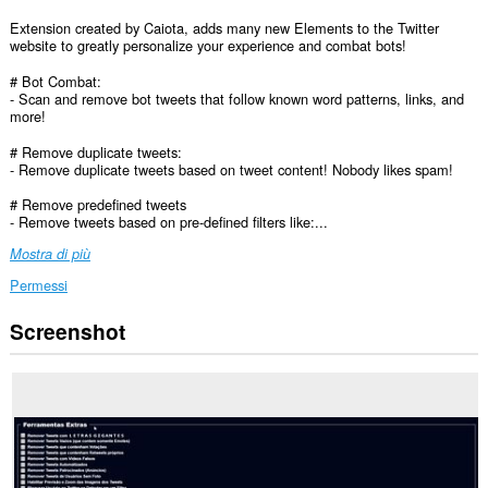
Extension created by Caiota, adds many new Elements to the Twitter
website to greatly personalize your experience and combat bots!
# Bot Combat:
- Scan and remove bot tweets that follow known word patterns, links, and
more!
# Remove duplicate tweets:
- Remove duplicate tweets based on tweet content! Nobody likes spam!
# Remove predefined tweets
- Remove tweets based on pre-defined filters like:...
Mostra di più
Permessi
Screenshot
Questa
estensione
può
accedere
ai
tuoi
dati
su
alcuni