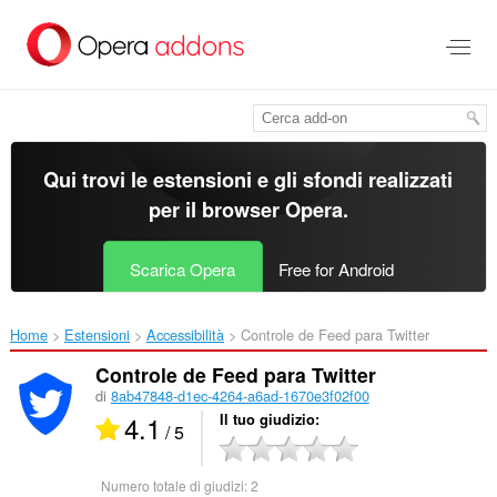
Passa
al
contenuto
principale
Qui trovi le estensioni e gli sfondi realizzati
per il
browser Opera
.
Scarica Opera
Free for Android
Home
Estensioni
Accessibilità
Controle de Feed para Twitter‎
Controle de Feed para Twitter
di
8ab47848-d1ec-4264-a6ad-1670e3f02f00
4.1
Il tuo giudizio
/ 5
Numero totale di giudizi:
2